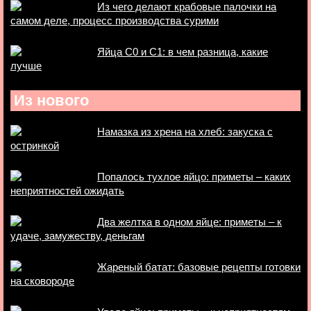
Из чего делают крабовые палочки на
самом деле, процесс производства сурими
Яйца С0 и С1: в чем разница, какие
лучше
Из нового
Намазка из хрена на хлеб: закуска с
остринкой
Попалось тухлое яйцо: приметы – каких
неприятностей ожидать
Два желтка в одном яйце: приметы – к
удаче, замужеству, деньгам
Жареный батат: базовые рецепты готовки
на сковороде