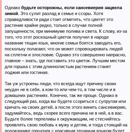
Однако
будьте осторожны, если сансевиерия зацвела
зимой
. Это сулит разлад в семье и ссоры. Хотя
справедливости ради стоит отметить, что цветет это
растение крайне редко, только в случае полной
запущенности, при минимуме полива и света. К слову, из-за
того, что этот роскошный цветок получил в народе
название тещин язык, многие семьи боятся заводить его,
поскольку полагают, что он может спровоцировать людей
на сплетни и злословие. Однако это совершенно напрасно,
главное – знать, где поставить это цветок. Лучшим местом
для горшка с этим длиннолистым растением станет
лоджия или гостиная.
Так уж устроены люди, что всегда ищут причину своих
неудач не в себе, а ком-то или чем-то, в том числе и в
домашних растениях. Конечно, так же проще. Однако в
следующий раз, когда вы будете ссориться с супругом или
кричать на своих детей, а после этого винить сансевиерию,
задумайтесь, ведь скорее всего причина не в ней, а в вас.
Будьте более терпеливы к окружающим, не стесняйтесь
проявлять свою любовь к мужу и детям, и тогда стоящий на
подоконнике горшочек с красивым тещиным языком будет