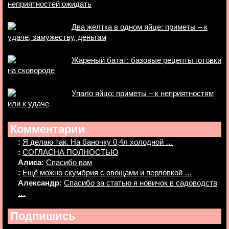
неприятностей ожидать
Два желтка в одном яйце: приметы – к
удаче, замужеству, деньгам
Жареный батат: базовые рецепты готовки
на сковороде
Упало яйцо: приметы – к неприятностям
или к удаче
Комментарии
:
Я делаю так. На баночку 0,4л холодной …
:
СОГЛАСНА ПОЛНОСТЬЮ
Алиса:
Спасибо вам
:
Ещё можно скумбрия с овощами и перловкой …
Александр:
Спасибо за статью я новичок в садоводств
…
Подпишись