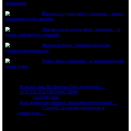
остринкой
Попалось тухлое яйцо: приметы – каких
неприятностей ожидать
Два желтка в одном яйце: приметы – к
удаче, замужеству, деньгам
Жареный батат: базовые рецепты
готовки на сковороде
Упало яйцо: приметы – к неприятностям
или к удаче
Комментарии
:
Я делаю так. На баночку 0,4л холодной …
:
СОГЛАСНА ПОЛНОСТЬЮ
Алиса:
Спасибо вам
:
Ещё можно скумбрия с овощами и перловкой …
Александр:
Спасибо за статью я новичок в
садоводств …
Подпишись