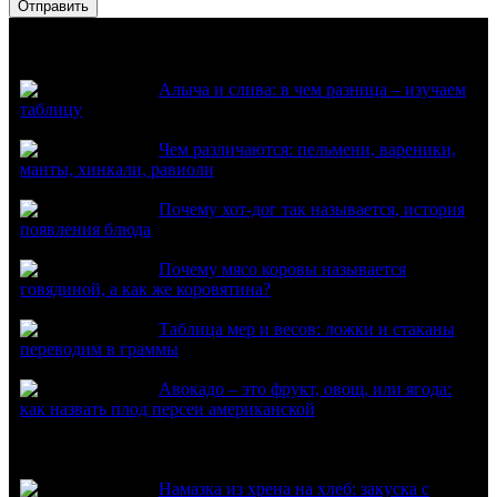
Популярное
Алыча и слива: в чем разница – изучаем
таблицу
Чем различаются: пельмени, вареники,
манты, хинкали, равиоли
Почему хот-дог так называется, история
появления блюда
Почему мясо коровы называется
говядиной, а как же коровятина?
Таблица мер и весов: ложки и стаканы
переводим в граммы
Авокадо – это фрукт, овощ, или ягода:
как назвать плод персеи американской
Из нового
Намазка из хрена на хлеб: закуска с