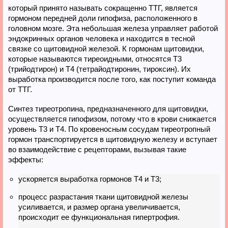
который принято называть сокращенно ТТГ, является
гормоном передней доли гипофиза, расположенного в
головном мозге. Эта небольшая железа управляет работой
эндокринных органов человека и находится в тесной
связке со щитовидной железой. К гормонам щитовидки,
которые называются тиреоидными, относятся Т3
(трийодтирон) и Т4 (тетрайодтиронин, тироксин). Их
выработка производится после того, как поступит команда
от ТТГ.
Синтез тиреотропина, предназначенного для щитовидки,
осуществляется гипофизом, потому что в крови снижается
уровень Т3 и Т4. По кровеносным сосудам тиреотропный
гормон транспортируется в щитовидную железу и вступает
во взаимодействие с рецепторами, вызывая такие
эффекты:
ускоряется выработка гормонов Т4 и Т3;
процесс разрастания ткани щитовидной железы
усиливается, и размер органа увеличивается,
происходит ее функциональная гипертрофия.