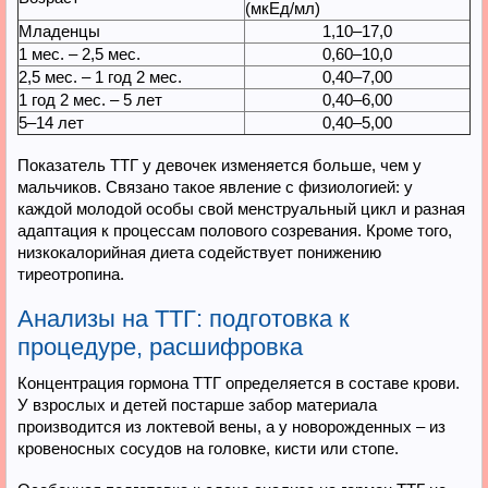
(мкЕд/мл)
Младенцы
1,10–17,0
1 мес. – 2,5 мес.
0,60–10,0
2,5 мес. – 1 год 2 мес.
0,40–7,00
1 год 2 мес. – 5 лет
0,40–6,00
5–14 лет
0,40–5,00
Показатель ТТГ у девочек изменяется больше, чем у
мальчиков. Связано такое явление с физиологией: у
каждой молодой особы свой менструальный цикл и разная
адаптация к процессам полового созревания. Кроме того,
низкокалорийная диета содействует понижению
тиреотропина.
Анализы на ТТГ: подготовка к
процедуре, расшифровка
Концентрация гормона ТТГ определяется в составе крови.
У взрослых и детей постарше забор материала
производится из локтевой вены, а у новорожденных – из
кровеносных сосудов на головке, кисти или стопе.