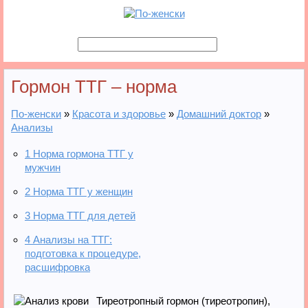
Гормон ТТГ – норма
По-женски
»
Красота и здоровье
»
Домашний доктор
»
Анализы
1
Норма гормона ТТГ у
мужчин
2
Норма ТТГ у женщин
3
Норма ТТГ для детей
4
Анализы на ТТГ:
подготовка к процедуре,
расшифровка
Тиреотропный гормон (тиреотропин),