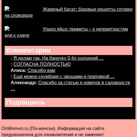
Жареный батат: базовые рецепты готовки
на сковороде
Упало яйцо: приметы – к неприятностям
или к удаче
Комментарии
:
Я делаю так. На баночку 0,4л холодной …
:
СОГЛАСНА ПОЛНОСТЬЮ
Алиса:
Спасибо вам
:
Ещё можно скумбрия с овощами и перловкой …
Александр:
Спасибо за статью я новичок в садоводств
…
Подпишись
OnWomen.ru (По-женски). Информация на сайте
предназначена для ознакомления и не заменяет