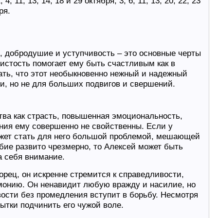
 4, 11, 13, 14, 18 и 29 октября; 3, 6, 11, 13, 20, 22, 23
ря.
е, добродушие и уступчивость – это основные черты
истость помогает ему быть счастливым как в
зать, что этот необыкновенно нежный и надежный
и, но не для больших подвигов и свершений.
ства как страсть, повышенная эмоциональность,
ния ему совершенно не свойственны. Если у
ожет стать для него большой проблемой, мешающей
бие развито чрезмерно, то Алексей может быть
а себя внимание.
рец, он искренне стремится к справедливости,
рмонию. Он ненавидит любую вражду и насилие, но
вости без промедления вступит в борьбу. Несмотря
пытки подчинить его чужой воле.