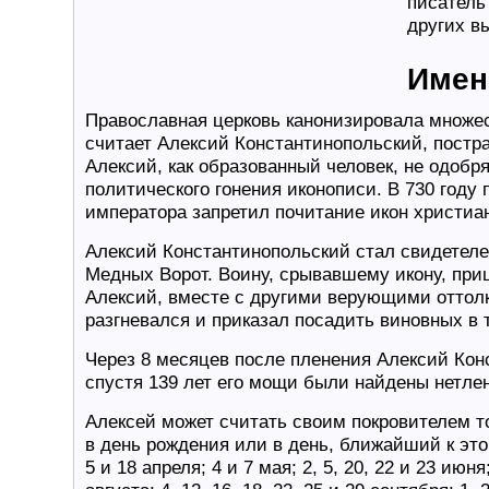
писатель
других в
Имен
Православная церковь канонизировала множе
считает Алексий Константинопольский, постра
Алексий, как образованный человек, не одобр
политического гонения иконописи. В 730 году
императора запретил почитание икон христиа
Алексий Константинопольский стал свидетеле
Медных Ворот. Воину, срывавшему икону, при
Алексий, вместе с другими верующими оттолк
разгневался и приказал посадить виновных в
Через 8 месяцев после пленения Алексий Кон
спустя 139 лет его мощи были найдены нетле
Алексей может считать своим покровителем то
в день рождения или в день, ближайший к этой 
5 и 18 апреля; 4 и 7 мая; 2, 5, 20, 22 и 23 июня; 