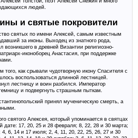
 Алексей Толстой, поэт Алексей Снежин и много
ыдающихся людей.
ины и святые покровители
ство святых по имени Алексей, самым известным
давший за иконы. Выходец из знатного рода,
ял возникшего в древней Византии религиозно-
 патриарх-иконоборец Анастасия, при поддержке
нами.
м того, как срывали чудотворную икону Спасителя с
шлось воспользоваться длинной лестницей.
нул лестницу и воин разбился. Император
 темницу и подвергнуть страшным пыткам.
стантинопольский принял мученическую смерть, а
нными.
го святого Алексея, который упоминается в святцах
дате: 17, 20, 25 и 28 февраля; 8, 22, 28 и 30 марта;
4, 6, 14 и 17 июля; 2, 4, 11, 20, 22, 25, 26, 27 и 30