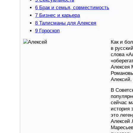
6
Брак и семья, совместимость
7
Бизнес и карьера
8
Талисманы для Алексея
9
Гороскоп
Как и бо
в русски
слова «А
«оберега
Алексея 
Романовы
Алексий.
В Советс
популярн
сейчас м
история 
это леге
Алексей 
Маресьев