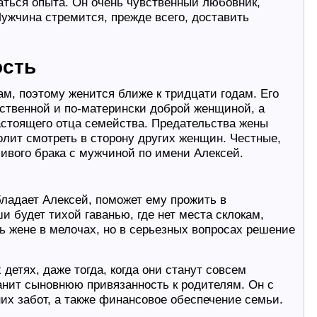
аться опыта. Он очень чувственный любовник,
ужчина стремится, прежде всего, доставить
ость
м, поэтому женится ближе к тридцати годам. Его
ственной и по-матерински доброй женщиной, а
астоящего отца семейства. Предательства жены
волит смотреть в сторону других женщин. Честные,
ливого брака с мужчиной по имени Алексей.
бладает Алексей, поможет ему прожить в
 будет тихой гаванью, где нет места склокам,
ь жене в мелочах, но в серьезных вопросах решение
 детях, даже тогда, когда они станут совсем
нит сыновнюю привязанность к родителям. Он с
их забот, а также финансовое обеспечение семьи.