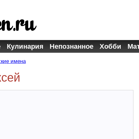
е
Кулинария
Непознанное
Хобби
Ма
кие имена
ксей