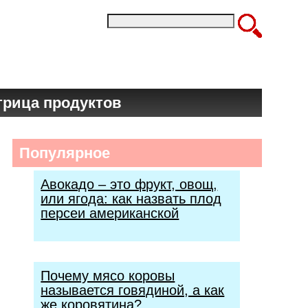
трица продуктов
Популярное
Авокадо – это фрукт, овощ,
или ягода: как назвать плод
персеи американской
Почему мясо коровы
называется говядиной, а как
же коровятина?