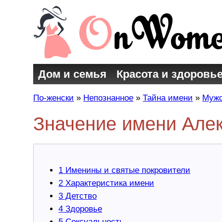
Дом и семья
Красота и здоровь
По-женски
»
Непознанное
»
Тайна имени
»
Мужс
Значение имени Але
1
Именины и святые покровители
2
Характеристика имени
3
Детство
4
Здоровье
5
Сексуальность