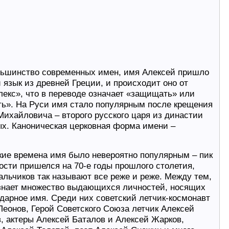
льшинство современных имен, имя Алексей пришло
й язык из древней Греции, и происходит оно от
лекс», что в переводе означает «защищать» или
ть». На Руси имя стало популярным после крещения
Михайловича – второго русского царя из династии
х. Каноническая церковная форма имени –
кие времена имя было невероятно популярным – пик
ости пришелся на 70-е годы прошлого столетия,
альчиков так называют все реже и реже. Между тем,
знает множество выдающихся личностей, носящих
ндарное имя. Среди них советский летчик-космонавт
Леонов, Герой Советского Союза летчик Алексей
, актеры Алексей Баталов и Алексей Жарков,