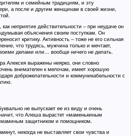
одителям и семейным традициям, и эту
ери, а после и другим женщинам в своей жизни,
той.
, как неприятие действительности – при неудаче он
выдумывая объяснения своим поступкам. Он
ереносит критику. Активность – тоже не его сильная
ение, что трудясь, мужчина только и мечтает,
своими делами или… вообще ничего не делать.
ера Алексея выражены неярко, они словно
 очень внимателен к мелочам, имеет хорошую
одаря доброжелательности и коммуникабельности с
атию.
уквально не выпускает ее из виду и очень
 значит, что Алеша вырастет «маменькиным
м маминым защитником и помощником.
мкнут, никогда не выставляет свои чувства и