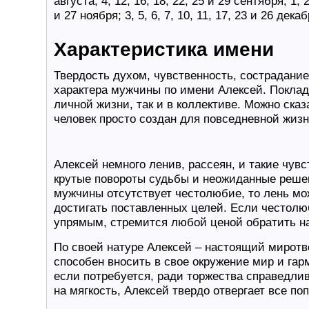
августа; 4, 12, 16, 18, 22, 25 и 29 сентября; 1, 2,
и 27 ноября; 3, 5, 6, 7, 10, 11, 17, 23 и 26 декаб
Характеристика имени
Твердость духом, чувственность, сострадани
характера мужчины по имени Алексей. Поклад
личной жизни, так и в коллективе. Можно ска
человек просто создан для повседневной жизн
Алексей немного ленив, рассеян, и такие чув
крутые повороты судьбы и неожиданные реше
мужчины отсутствует честолюбие, то лень м
достигать поставленных целей. Если честолю
упрямым, стремится любой ценой обратить н
По своей натуре Алексей – настоящий миротво
способен вносить в свое окружение мир и га
если потребуется, ради торжества справедли
на мягкость, Алексей твердо отвергает все по