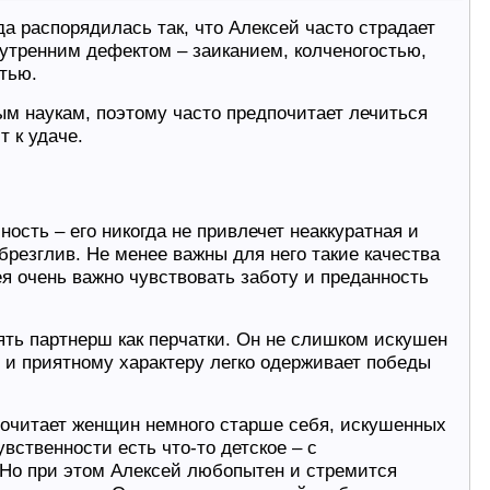
а распорядилась так, что Алексей часто страдает
утренним дефектом – заиканием, колченогостью,
тью.
ым наукам, поэтому часто предпочитает лечиться
 к удаче.
ость – его никогда не привлечет неаккуратная и
брезглив. Не менее важны для него такие качества
сея очень важно чувствовать заботу и преданность
ять партнерш как перчатки. Он не слишком искушен
 и приятному характеру легко одерживает победы
почитает женщин немного старше себя, искушенных
увственности есть что-то детское – с
. Но при этом Алексей любопытен и стремится