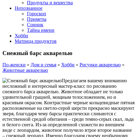
Продукты и вещества
Непознанное
Гороскоп
Приметы
Сонник
Тайна имени
Хобби
Матрица продуктов
Снежный барс акварелью
По-женски
»
Дом и семья
»
Хобби
»
Рисунки акварелью
»
Животные акварелью
Предлагаем вашему вниманию
несложный и интересный мастер-класс по рисованию
снежного барса акварелью. Животное обладает не только
удивительной грацией, мощным телосложением, но и
красивым окрасом. Контрастные черные кольцевидные пятная
расположенные на светло-серой шерсти прекрасно маскируют
зверя, благодаря чему барсы практически сливаются с
естественной средой обитания – среди темно-серых скал, льда
и белого снега. Из-за определенной схожести во внешнем
виде с леопардом, животное получило втрое второе название
– снежный леопард. Именно благодаря своему необычному