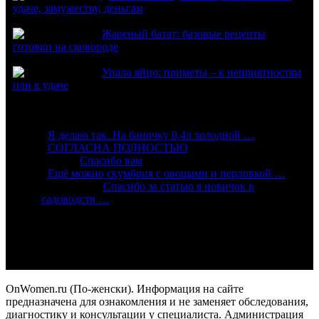
удаче, замужеству, деньгам
Жареный батат: базовые рецепты
готовки на сковороде
Упало яйцо: приметы – к неприятностям
или к удаче
Комментарии
:
Я делаю так. На баночку 0,4л холодной …
:
СОГЛАСНА ПОЛНОСТЬЮ
Алиса:
Спасибо вам
:
Ещё можно скумбрия с овощами и перловкой …
Александр:
Спасибо за статью я новичок в
садоводств …
Подпишись
OnWomen.ru (По-женски). Информация на сайте
предназначена для ознакомления и не заменяет обследования,
диагностику и консультации у специалиста. Администрация