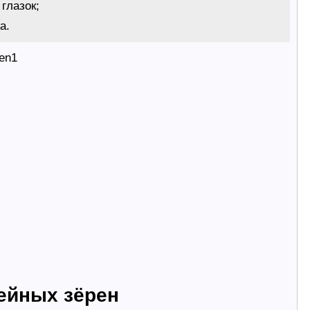
глазок;
а.
фейных зёрен