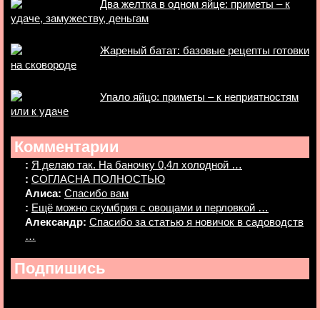
Два желтка в одном яйце: приметы – к
удаче, замужеству, деньгам
Жареный батат: базовые рецепты готовки
на сковороде
Упало яйцо: приметы – к неприятностям
или к удаче
Комментарии
:
Я делаю так. На баночку 0,4л холодной …
:
СОГЛАСНА ПОЛНОСТЬЮ
Алиса:
Спасибо вам
:
Ещё можно скумбрия с овощами и перловкой …
Александр:
Спасибо за статью я новичок в садоводств
…
Подпишись