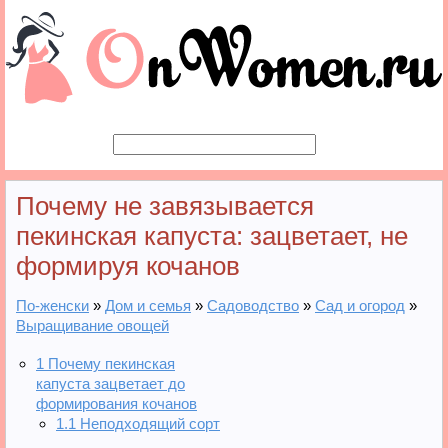
Почему не завязывается
пекинская капуста: зацветает, не
формируя кочанов
По-женски
»
Дом и семья
»
Садоводство
»
Сад и огород
»
Выращивание овощей
1
Почему пекинская
капуста зацветает до
формирования кочанов
1.1
Неподходящий сорт