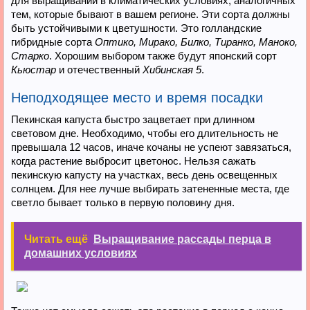
для выращивании в климатических условиях, аналогичных
тем, которые бывают в вашем регионе. Эти сорта должны
быть устойчивыми к цветушности. Это голландские
гибридные сорта
Оптико, Мирако, Билко, Тиранко, Маноко,
Старко
. Хорошим выбором также будут японский сорт
Кьюстар
и отечественный
Хибинская 5
.
Неподходящее место и время посадки
Пекинская капуста быстро зацветает при длинном
световом дне. Необходимо, чтобы его длительность не
превышала 12 часов, иначе кочаны не успеют завязаться,
когда растение выбросит цветонос. Нельзя сажать
пекинскую капусту на участках, весь день освещенных
солнцем. Для нее лучше выбирать затененные места, где
светло бывает только в первую половину дня.
Читать ещё
Выращивание рассады перца в
домашних условиях