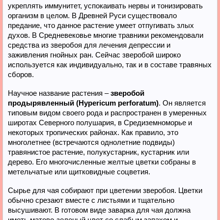
укреплять иммунитет, успокаивать нервы и тонизировать
организм в целом. В Древней Руси существовало
предание, что данное растение умеет отпугивать злых
духов. В Средневековье многие травники рекомендовали
средства из зверобоя для лечения депрессии и
заживления гнойных ран. Сейчас зверобой широко
используется как индивидуально, так и в составе травяных
сборов.
Научное название растения –
зверобой
продырявленный (Hypericum perforatum)
. Он является
типовым видом своего рода и распространен в умеренных
широтах Северного полушария, в Средиземноморье и
некоторых тропических районах. Как правило, это
многолетнее (встречаются однолетние подвиды)
травянистое растение, полукустарник, кустарник или
дерево. Его многочисленные желтые цветки собраны в
метельчатые или щитковидные соцветия.
Сырье для чая собирают при цветении зверобоя. Цветки
обычно срезают вместе с листьями и тщательно
высушивают. В готовом виде заварка для чая должна
иметь матово-зеленый цвет со слабым запахом и