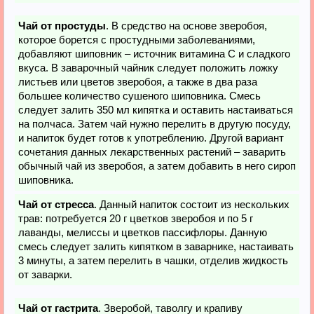
Чай от простуды
. В средство на основе зверобоя,
которое борется с простудными заболеваниями,
добавляют шиповник – источник витамина С и сладкого
вкуса. В заварочный чайник следует положить ложку
листьев или цветов зверобоя, а также в два раза
большее количество сушеного шиповника. Смесь
следует залить 350 мл кипятка и оставить настаиваться
на полчаса. Затем чай нужно перелить в другую посуду,
и напиток будет готов к употреблению. Другой вариант
сочетания данных лекарственных растений – заварить
обычный чай из зверобоя, а затем добавить в него сироп
шиповника.
Чай от стресса
. Данный напиток состоит из нескольких
трав: потребуется 20 г цветков зверобоя и по 5 г
лаванды, мелиссы и цветков пассифлоры. Данную
смесь следует залить кипятком в заварнике, настаивать
3 минуты, а затем перелить в чашки, отделив жидкость
от заварки.
Чай от гастрита
. Зверобой, таволгу и крапиву