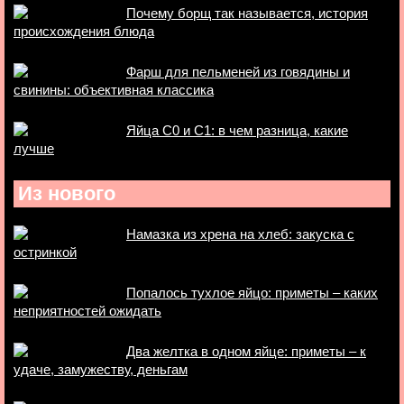
Почему борщ так называется, история
происхождения блюда
Фарш для пельменей из говядины и
свинины: объективная классика
Яйца С0 и С1: в чем разница, какие
лучше
Из нового
Намазка из хрена на хлеб: закуска с
остринкой
Попалось тухлое яйцо: приметы – каких
неприятностей ожидать
Два желтка в одном яйце: приметы – к
удаче, замужеству, деньгам