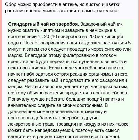
Сбор можно приобрести в аптеке, но листья и цветки
растения вполне можно заготовить самостоятельно.
Стандартный чай из зверобоя
. Заварочный чайник
нужно окатить кипятком и заварить в нем сырье в
соотношении 1 : 20 (10 г зверобоя на 200 мл кипящей
воды). После заваривания напиток должен настояться 5
минут, а затем его следует процедить через ситечко или
марлю. Благодаря этому фильтрованию в готовом
средстве не будет переизбытка дубильных веществ и
некоторых кислот. Если после употребления напитка
начнет наблюдаться острая реакция организма на него,
следует разбавить чай и подсластить его сахаром или
медом. Чистый зверобой делает вкус чая горьковатым,
поэтому обычно растение продается в составе сборов.
Поначалу лучше избегать больших порций напитка и
внимательно следить за своим состоянием. В
дальнейшем можно увеличивать дозировку и
постепенно добавлять к зверобою другие
лекарственные травы (реакция на каждую из них также
может быть непредсказуемой, поэтому есть смысл
вводить их в рацион тоже постепенно и осторожно).