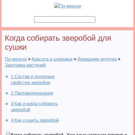
Когда собирать зверобой для
сушки
По-женски
»
Красота и здоровье
»
Домашняя аптечка
»
Заготовка растений
1
Состав и полезные
свойства зверобоя
2
Противопоказания
3
Как и когда собирать
зверобой
4
Как сушить зверобой
Уже одно название говорит о