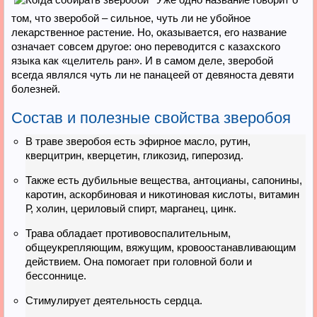
том, что зверобой – сильное, чуть ли не убойное
лекарственное растение. Но, оказывается, его название
означает совсем другое: оно переводится с казахского
языка как «целитель ран». И в самом деле, зверобой
всегда являлся чуть ли не панацеей от девяноста девяти
болезней.
Состав и полезные свойства зверобоя
В траве зверобоя есть эфирное масло, рутин,
кверцитрин, кверцетин, гликозид, гиперозид.
Также есть дубильные вещества, антоцианы, сапонины,
каротин, аскорбиновая и никотиновая кислоты, витамин
Р, холин, цериловый спирт, марганец, цинк.
Трава обладает противовоспалительным,
общеукрепляющим, вяжущим, кровоостанавливающим
действием. Она помогает при головной боли и
бессоннице.
Стимулирует деятельность сердца.