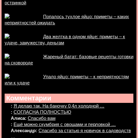
остринкой
Попалось тухлое яйцо: приметы – каких
неприятностей ожидать
Два желтка в одном яйце: приметы – к
удаче, замужеству, деньгам
Жареный батат: базовые рецепты готовки
на сковороде
Упало яйцо: приметы – к неприятностям
или к удаче
Комментарии
:
Я делаю так. На баночку 0,4л холодной …
:
СОГЛАСНА ПОЛНОСТЬЮ
Алиса:
Спасибо вам
:
Ещё можно скумбрия с овощами и перловкой …
Александр:
Спасибо за статью я новичок в садоводств
…