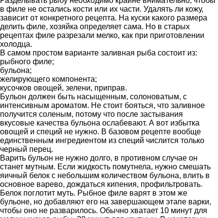
Разделывать рыбу необходимо крайне внимательно, чтобы
в филе не остались кости или их части. Удалять ли кожу,
зависит от конкретного рецепта. На куски какого размера
делить филе, хозяйка определяет сама. Но в старых
рецептах филе разрезали мелко, как при приготовлении
холодца.
В самом простом варианте заливная рыба состоит из:
рыбного филе;
бульона;
желирующего компонента;
кусочков овощей, зелени, приправ.
Бульон должен быть насыщенным, солоноватым, с
интенсивным ароматом. Не стоит бояться, что заливное
получится соленым, потому что после застывания
вкусовые качества бульона ослабевают. А вот избытка
овощей и специй не нужно. В базовом рецепте вообще
единственным ингредиентом из специй числится только
черный перец.
Варить бульон не нужно долго, в противном случае он
станет мутным. Если жидкость помутнела, нужно смешать
яичный белок с небольшим количеством бульона, влить в
основное варево, дождаться кипения, профильтровать.
Белок поглотит муть. Рыбное филе варят в этом же
бульоне, но добавляют его на завершающем этапе варки,
чтобы оно не разварилось. Обычно хватает 10 минут для