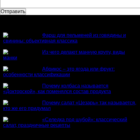
Популярное
Фарш для пельменей из говядины и
свинины: объективная классика
Из чего делают манную крупу, виды
манки
Абрикос – это ягода или фрукт:
особенности классификации
Почему колбаса называется
«Докторской», как поменялся состав продукта
Почему салат «Цезарь» так называется,
кто же его придумал
«Селедка под шубой»: классический
салат, праздничные рецепты
Из нового