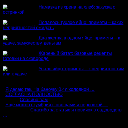
Намазка из хрена на хлеб: закуска с
остринкой
Попалось тухлое яйцо: приметы – каких
неприятностей ожидать
Два желтка в одном яйце: приметы – к
удаче, замужеству, деньгам
Жареный батат: базовые рецепты
готовки на сковороде
Упало яйцо: приметы – к неприятностям
или к удаче
Комментарии
:
Я делаю так. На баночку 0,4л холодной …
:
СОГЛАСНА ПОЛНОСТЬЮ
Алиса:
Спасибо вам
:
Ещё можно скумбрия с овощами и перловкой …
Александр:
Спасибо за статью я новичок в садоводств
…
Подпишись