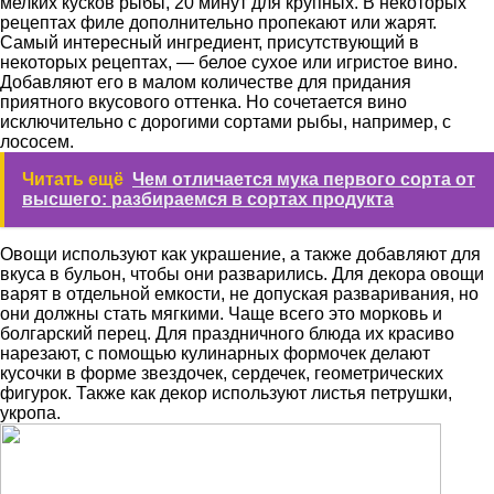
мелких кусков рыбы, 20 минут для крупных. В некоторых
рецептах филе дополнительно пропекают или жарят.
Самый интересный ингредиент, присутствующий в
некоторых рецептах, — белое сухое или игристое вино.
Добавляют его в малом количестве для придания
приятного вкусового оттенка. Но сочетается вино
исключительно с дорогими сортами рыбы, например, с
лососем.
Читать ещё
Чем отличается мука первого сорта от
высшего: разбираемся в сортах продукта
Овощи используют как украшение, а также добавляют для
вкуса в бульон, чтобы они разварились. Для декора овощи
варят в отдельной емкости, не допуская разваривания, но
они должны стать мягкими. Чаще всего это морковь и
болгарский перец. Для праздничного блюда их красиво
нарезают, с помощью кулинарных формочек делают
кусочки в форме звездочек, сердечек, геометрических
фигурок. Также как декор используют листья петрушки,
укропа.