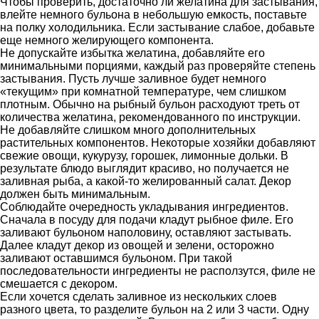
Чтобы проверить, достаточно ли желатина для застывания,
влейте немного бульона в небольшую емкость, поставьте
на полку холодильника. Если застывание слабое, добавьте
еще немного желирующего компонента.
Не допускайте избытка желатина, добавляйте его
минимальными порциями, каждый раз проверяйте степень
застывания. Пусть лучше заливное будет немного
«текущим» при комнатной температуре, чем слишком
плотным. Обычно на рыбный бульон расходуют треть от
количества желатина, рекомендованного по инструкции.
Не добавляйте слишком много дополнительных
растительных компонентов. Некоторые хозяйки добавляют
свежие овощи, кукурузу, горошек, лимонные дольки. В
результате блюдо выглядит красиво, но получается не
заливная рыба, а какой-то желированный салат. Декор
должен быть минимальным.
Соблюдайте очередность укладывания ингредиентов.
Сначала в посуду для подачи кладут рыбное филе. Его
заливают бульоном наполовину, оставляют застывать.
Далее кладут декор из овощей и зелени, осторожно
заливают оставшимся бульоном. При такой
последовательности ингредиенты не расползутся, филе не
смешается с декором.
Если хочется сделать заливное из нескольких слоев
разного цвета, то разделите бульон на 2 или 3 части. Одну