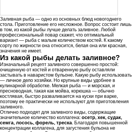
Заливная рыба — одно из основных блюд новогоднего
стола. Приготовление его несложное. Вопрос состоит лишь
в том, из какой рыбы лучше делать заливное. Любой
профессиональный повар скажет, что оптимальный
вариант — рыба с малым количеством костей. К какому
сорту по жирности она относится, белая она или красная,
значения не имеет.
Из какой рыбы делать заливное?
Изначальный рецепт заливного совершенно простой:
очищенную от костей и отваренную рыбу оставляли
застывать в наваристом бульоне. Какую рыбу использовать
— личное дело хозяйки. Но крупные виды удобнее в
кулинарной обработке. Мелкая рыба — и морская, и
пресноводная, такая как мойва, корюшка — обычно
костлявая, быстро разваливается на куски при варке,
поэтому ее практически не используют для приготовления
заливного.
Отлично подходят для заливного виды, содержащие
значительное количество коллагена:
осетр, хек, судак,
семга, лосось, форель, треска
. Благодаря повышенной
концентрации коллагена, для загустения бульона не