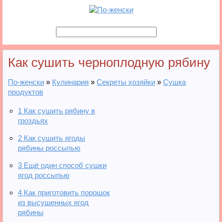
Как сушить черноплодную рябину
По-женски
»
Кулинария
»
Секреты хозяйки
»
Сушка
продуктов
1
Как сушить рябину в
гроздьях
2
Как сушить ягоды
рябины россыпью
3
Ещё один способ сушки
ягод россыпью
4
Как приготовить порошок
из высушенных ягод
рябины