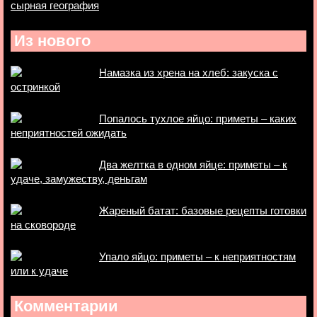
сырная география
Из нового
Намазка из хрена на хлеб: закуска с
остринкой
Попалось тухлое яйцо: приметы – каких
неприятностей ожидать
Два желтка в одном яйце: приметы – к
удаче, замужеству, деньгам
Жареный батат: базовые рецепты готовки
на сковороде
Упало яйцо: приметы – к неприятностям
или к удаче
Комментарии