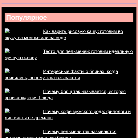
Популярное
Как варить рисовую кашу: готовим во
вкусу на молоке или на воде
Тесто для пельменей: готовим идеальную
мучную основу
Интересные факты о блинах: когда
появились, почему так называются
Почему борщ так называется, история
происхождения блюда
Почему кофе мужского рода: филологи и
лингвисты не дремлют
Почему пельмени так называются,
история происхождения блюда