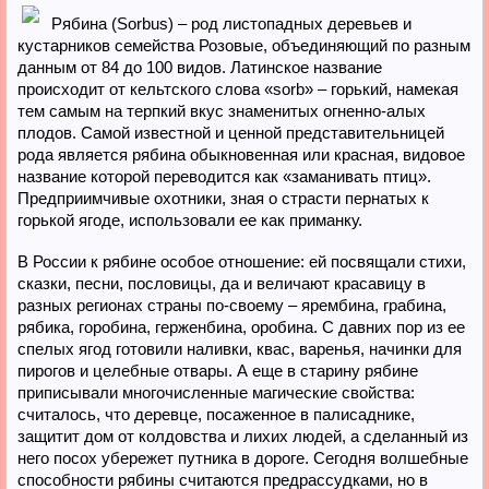
Рябина (Sorbus) – род листопадных деревьев и
кустарников семейства Розовые, объединяющий по разным
данным от 84 до 100 видов. Латинское название
происходит от кельтского слова «sorb» – горький, намекая
тем самым на терпкий вкус знаменитых огненно-алых
плодов. Самой известной и ценной представительницей
рода является рябина обыкновенная или красная, видовое
название которой переводится как «заманивать птиц».
Предприимчивые охотники, зная о страсти пернатых к
горькой ягоде, использовали ее как приманку.
В России к рябине особое отношение: ей посвящали стихи,
сказки, песни, пословицы, да и величают красавицу в
разных регионах страны по-своему – ярембина, грабина,
рябика, горобина, герженбина, оробина. С давних пор из ее
спелых ягод готовили наливки, квас, варенья, начинки для
пирогов и целебные отвары. А еще в старину рябине
приписывали многочисленные магические свойства:
считалось, что деревце, посаженное в палисаднике,
защитит дом от колдовства и лихих людей, а сделанный из
него посох убережет путника в дороге. Сегодня волшебные
способности рябины считаются предрассудками, но в