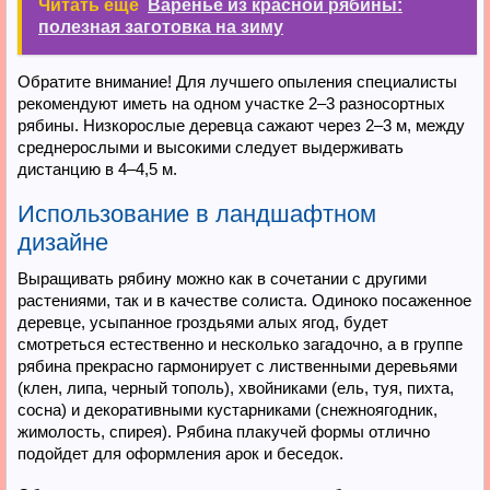
Читать ещё
Варенье из красной рябины:
полезная заготовка на зиму
Обратите внимание! Для лучшего опыления специалисты
рекомендуют иметь на одном участке 2–3 разносортных
рябины. Низкорослые деревца сажают через 2–3 м, между
среднерослыми и высокими следует выдерживать
дистанцию в 4–4,5 м.
Использование в ландшафтном
дизайне
Выращивать рябину можно как в сочетании с другими
растениями, так и в качестве солиста. Одиноко посаженное
деревце, усыпанное гроздьями алых ягод, будет
смотреться естественно и несколько загадочно, а в группе
рябина прекрасно гармонирует с лиственными деревьями
(клен, липа, черный тополь), хвойниками (ель, туя, пихта,
сосна) и декоративными кустарниками (снежноягодник,
жимолость, спирея). Рябина плакучей формы отлично
подойдет для оформления арок и беседок.