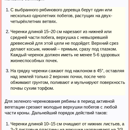
С выбранного рябинового деревца берут один или
несколько однолетних побегов, растущих на двух-
четырёхлетних ветвях.
Черенки длиной 15–20 см нарезают из нижней или
средней части побега, верхушка с невызревшей
древесиной для этой цели не подойдет. Верхний срез
делают косым, нижний – прямым, сразу под глазком.
Каждый черенок должен иметь не менее 5-6 здоровых
жизнеспособных почек.
На грядку черенки сажают под наклоном в 45°, оставляя
над землей только 2 верхних почки, после чего
обжимают грунтом, поливают и мульчируют поверхность
почвы сухим торфом.
Для зеленого черенкования рябины в период активной
вегетации срезают молодые верхушки побегов с любой
части кроны. Дальнейший порядок действий таков:
Черенки длиной 10–15 см очищают от нижних листьев, а
2–3 листовые пластины на макушке укорачивают на 2/3.