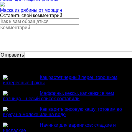
Маска из рябины от морщин
Оставить свой комментарий
Популярное
Как растет черный перец горошком,
интересные факты
Маффины, кексы, капкейки: в чем
разница – целый список составили
Как варить рисовую кашу: готовим во
вкусу на молоке или на воде
Начинки для вареников: сладкие и
несладкие