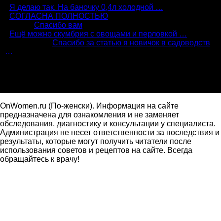
:
Я делаю так. На баночку 0,4л холодной …
:
СОГЛАСНА ПОЛНОСТЬЮ
Алиса:
Спасибо вам
:
Ещё можно скумбрия с овощами и перловкой …
Александр:
Спасибо за статью я новичок в садоводств
…
Подпишись
OnWomen.ru (По-женски). Информация на сайте
предназначена для ознакомления и не заменяет
обследования, диагностику и консультации у специалиста.
Администрация не несет ответственности за последствия и
результаты, которые могут получить читатели после
использования советов и рецептов на сайте. Всегда
обращайтесь к врачу!