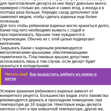
для приготовления десерта из нее берут довольно много:
примерно столько же, сколько и самих ягод, а иногда и в
полтора раза больше. Нередко сахар дополняют или
заменяют медом, чтобы сделать варенье еще более
полезным.
Для того чтобы рябиновое варенье могло храниться долго,
банки под него необходимо вымыть с содой и
простерилизовать. Крышки тоже нуждаются в
стерилизации. Обычно их с этой целью подвергают
кипячению.
Закрывать банки с вареньем рекомендуется
металлическими крышками, обеспечивающими
герметичность. Пластиковые крышки допустимо
использовать лишь в том случае, если десерт будет
храниться в холодильнике.
Читать ещё
Как вырастить рябину из семян и
веток
Условия хранения рябинового варенья зависят от
конкретного рецепта. Большинство видов этого лакомства
рекомендуется держать в прохладном помещении, при
температуре до 18 градусов. Некоторые виды десерта
неплохо стоят и при комнатной температуре, другие же,