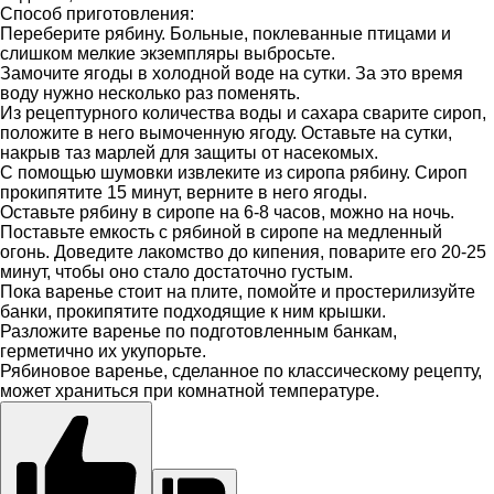
Способ приготовления:
Переберите рябину. Больные, поклеванные птицами и
слишком мелкие экземпляры выбросьте.
Замочите ягоды в холодной воде на сутки. За это время
воду нужно несколько раз поменять.
Из рецептурного количества воды и сахара сварите сироп,
положите в него вымоченную ягоду. Оставьте на сутки,
накрыв таз марлей для защиты от насекомых.
С помощью шумовки извлеките из сиропа рябину. Сироп
прокипятите 15 минут, верните в него ягоды.
Оставьте рябину в сиропе на 6-8 часов, можно на ночь.
Поставьте емкость с рябиной в сиропе на медленный
огонь. Доведите лакомство до кипения, поварите его 20-25
минут, чтобы оно стало достаточно густым.
Пока варенье стоит на плите, помойте и простерилизуйте
банки, прокипятите подходящие к ним крышки.
Разложите варенье по подготовленным банкам,
герметично их укупорьте.
Рябиновое варенье, сделанное по классическому рецепту,
может храниться при комнатной температуре.