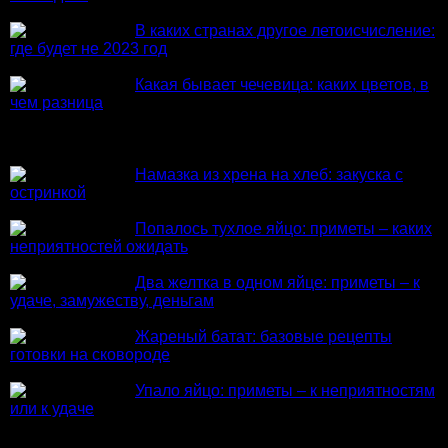
В каких странах другое летоисчисление:
где будет не 2023 год
Какая бывает чечевица: каких цветов, в
чем разница
Из нового
Намазка из хрена на хлеб: закуска с
остринкой
Попалось тухлое яйцо: приметы – каких
неприятностей ожидать
Два желтка в одном яйце: приметы – к
удаче, замужеству, деньгам
Жареный батат: базовые рецепты
готовки на сковороде
Упало яйцо: приметы – к неприятностям
или к удаче
Комментарии