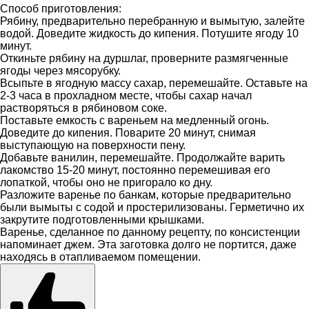
Способ приготовления:
Рябину, предварительно перебранную и вымытую, залейте
водой. Доведите жидкость до кипения. Потушите ягоду 10
минут.
Откиньте рябину на дуршлаг, проверните размягченные
ягоды через мясорубку.
Всыпьте в ягодную массу сахар, перемешайте. Оставьте на
2-3 часа в прохладном месте, чтобы сахар начал
растворяться в рябиновом соке.
Поставьте емкость с вареньем на медленный огонь.
Доведите до кипения. Поварите 20 минут, снимая
выступающую на поверхности пену.
Добавьте ванилин, перемешайте. Продолжайте варить
лакомство 15-20 минут, постоянно перемешивая его
лопаткой, чтобы оно не пригорало ко дну.
Разложите варенье по банкам, которые предварительно
были вымыты с содой и простерилизованы. Герметично их
закрутите подготовленными крышками.
Варенье, сделанное по данному рецепту, по консистенции
напоминает джем. Эта заготовка долго не портится, даже
находясь в отапливаемом помещении.