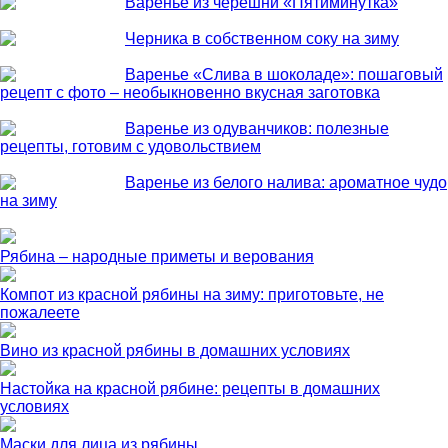
Варенье из черешни «Пятиминутка»
Черника в собственном соку на зиму
Варенье «Слива в шоколаде»: пошаговый
рецепт с фото – необыкновенно вкусная заготовка
Варенье из одуванчиков: полезные
рецепты, готовим с удовольствием
Варенье из белого налива: ароматное чудо
на зиму
Рябина – народные приметы и верования
Компот из красной рябины на зиму: приготовьте, не
пожалеете
Вино из красной рябины в домашних условиях
Настойка на красной рябине: рецепты в домашних
условиях
Маски для лица из рябины