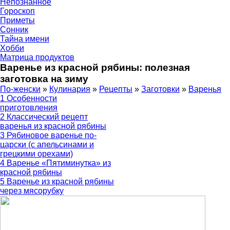
Непознанное
Гороскоп
Приметы
Сонник
Тайна имени
Хобби
Матрица продуктов
Варенье из красной рябины: полезная
заготовка на зиму
По-женски
»
Кулинария
»
Рецепты
»
Заготовки
»
Варенья
1
Особенности
приготовления
2
Классический рецепт
варенья из красной рябины
3
Рябиновое варенье по-
царски (с апельсинами и
грецкими орехами)
4
Варенье «Пятиминутка» из
красной рябины
5
Варенье из красной рябины
через мясорубку