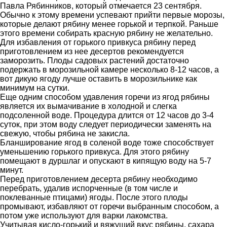
Павла Рябинников, который отмечается 23 сентября.
Обычно к этому времени успевают прийти первые морозы,
которые делают рябину менее горькой и терпкой. Раньше
этого времени собирать красную рябину не желательно.
Для избавления от горького привкуса рябину перед
приготовлением из нее десертов рекомендуется
заморозить. Плоды садовых растений достаточно
подержать в морозильной камере несколько 8-12 часов, а
вот дикую ягоду лучше оставить в морозильнике как
минимум на сутки.
Еще одним способом удавления горечи из ягод рябины
является их вымачивание в холодной и слегка
подсоленной воде. Процедура длится от 12 часов до 3-4
суток, при этом воду следует периодически заменять на
свежую, чтобы рябина не закисла.
Бланширование ягод в соленой воде тоже способствует
уменьшению горького привкуса. Для этого рябину
помещают в дуршлаг и опускают в кипящую воду на 5-7
минут.
Перед приготовлением десерта рябину необходимо
перебрать, удалив испорченные (в том числе и
поклеванные птицами) ягоды. После этого плоды
промывают, избавляют от горечи выбранным способом, а
потом уже используют для варки лакомства.
Учитывая кисло-горький и вяжущий вкус рябины, сахара