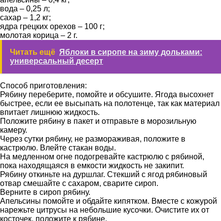
вода – 0,25 л;
сахар – 1,2 кг;
ядра грецких орехов – 100 г;
молотая корица – 2 г.
Читать ещё
Яблоки в сиропе на зиму дольками:
универсальный десерт
Способ приготовления:
Рябину переберите, помойте и обсушите. Ягода высохнет
быстрее, если ее высыпать на полотенце, так как материал
впитает лишнюю жидкость.
Положите рябину в пакет и отправьте в морозильную
камеру.
Через сутки рябину, не размораживая, положите в
кастрюлю. Влейте стакан воды.
На медленном огне подогревайте кастрюлю с рябиной,
пока находящаяся в емкости жидкость не закипит.
Рябину откиньте на дуршлаг. Стекший с ягод рябиновый
отвар смешайте с сахаром, сварите сироп.
Верните в сироп рябину.
Апельсины помойте и обдайте кипятком. Вместе с кожурой
нарежьте цитрусы на небольшие кусочки. Очистите их от
косточек, положите к рябине.