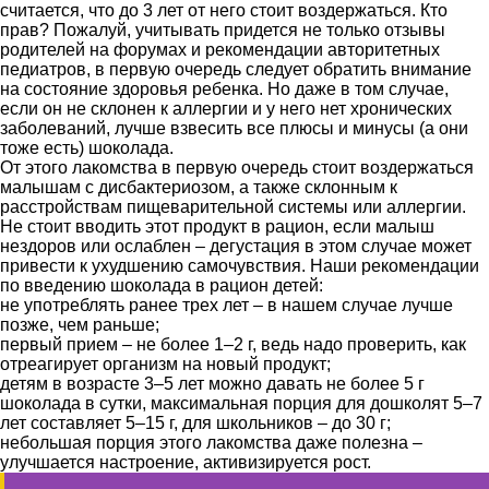
считается, что до 3 лет от него стоит воздержаться. Кто
прав? Пожалуй, учитывать придется не только отзывы
родителей на форумах и рекомендации авторитетных
педиатров, в первую очередь следует обратить внимание
на состояние здоровья ребенка. Но даже в том случае,
если он не склонен к аллергии и у него нет хронических
заболеваний, лучше взвесить все плюсы и минусы (а они
тоже есть) шоколада.
От этого лакомства в первую очередь стоит воздержаться
малышам с дисбактериозом, а также склонным к
расстройствам пищеварительной системы или аллергии.
Не стоит вводить этот продукт в рацион, если малыш
нездоров или ослаблен – дегустация в этом случае может
привести к ухудшению самочувствия. Наши рекомендации
по введению шоколада в рацион детей:
не употреблять ранее трех лет – в нашем случае лучше
позже, чем раньше;
первый прием – не более 1–2 г, ведь надо проверить, как
отреагирует организм на новый продукт;
детям в возрасте 3–5 лет можно давать не более 5 г
шоколада в сутки, максимальная порция для дошколят 5–7
лет составляет 5–15 г, для школьников – до 30 г;
небольшая порция этого лакомства даже полезна –
улучшается настроение, активизируется рост.