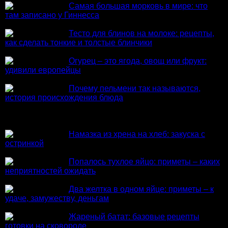
Самая большая морковь в мире: что
там записано у Гиннесса
Тесто для блинов на молоке: рецепты,
как сделать тонкие и толстые блинчики
Огурец – это ягода, овощ или фрукт:
удивили европейцы
Почему пельмени так называются,
история происхождения блюда
Из нового
Намазка из хрена на хлеб: закуска с
остринкой
Попалось тухлое яйцо: приметы – каких
неприятностей ожидать
Два желтка в одном яйце: приметы – к
удаче, замужеству, деньгам
Жареный батат: базовые рецепты
готовки на сковороде