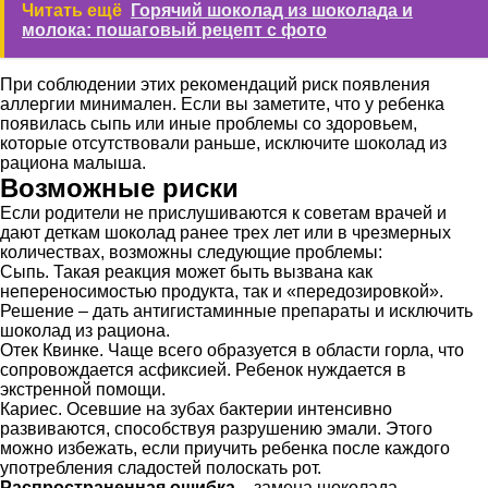
Читать ещё
Горячий шоколад из шоколада и
молока: пошаговый рецепт с фото
При соблюдении этих рекомендаций риск появления
аллергии минимален. Если вы заметите, что у ребенка
появилась сыпь или иные проблемы со здоровьем,
которые отсутствовали раньше, исключите шоколад из
рациона малыша.
Возможные риски
Если родители не прислушиваются к советам врачей и
дают деткам шоколад ранее трех лет или в чрезмерных
количествах, возможны следующие проблемы:
Сыпь. Такая реакция может быть вызвана как
непереносимостью продукта, так и «передозировкой».
Решение – дать антигистаминные препараты и исключить
шоколад из рациона.
Отек Квинке. Чаще всего образуется в области горла, что
сопровождается асфиксией. Ребенок нуждается в
экстренной помощи.
Кариес. Осевшие на зубах бактерии интенсивно
развиваются, способствуя разрушению эмали. Этого
можно избежать, если приучить ребенка после каждого
употребления сладостей полоскать рот.
Распространенная ошибка
– замена шоколада