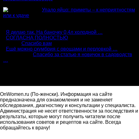
Упало яйцо: приметы – к неприятностям
или к удаче
Комментарии
:
Я делаю так. На баночку 0,4л холодной …
:
СОГЛАСНА ПОЛНОСТЬЮ
Алиса:
Спасибо вам
:
Ещё можно скумбрия с овощами и перловкой …
Александр:
Спасибо за статью я новичок в садоводств
…
Подпишись
OnWomen.ru (По-женски). Информация на сайте
предназначена для ознакомления и не заменяет
обследования, диагностику и консультации у специалиста.
Администрация не несет ответственности за последствия и
результаты, которые могут получить читатели после
использования советов и рецептов на сайте. Всегда
обращайтесь к врачу!