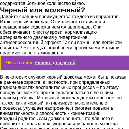
содержится большое количество какао.
Черный или молочный?
Давайте сравним преимущества каждого из вариантов.
Итак, черный шоколад. От молочного отличается
повышенным содержанием флавоноидов. Они
обеспечивают: очистку крови, нормализацию
артериального давления у гипертоников,
антидепрессантный эффект. Так ли важны для детей эти
свойства? Нет, ведь с подобными проблемами малыши
практически не сталкиваются.
Читать ещё
Ревень для детей
В некоторых случаях черный шоколад может быть показан
в раннем возрасте, в частности, при определенных
разновидностях воспалительных процессов – по этому
поводу вы можете проконсультироваться с лечащим
врачом ребенка. Молочный шоколад детям полезнее: он
так же, как и черный, активизирует мыслительные
процессы, улучшает настроение, помогает повысить
внимательность и способность к концентрации.
Каждый родитель сам должен решить, что для него в
приоритете: польза для здоровья или радость малыша.
Однако напоследок хочется напомнить, что шоколад – не