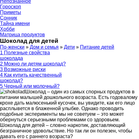
Непознанное
Гороскоп
Приметы
Сонник
Тайна имени
Хобби
Матрица продуктов
Шоколад для детей
По-женски
»
Дом и семья
»
Дети
»
Питание детей
1
Полезные свойства
шоколада
2
Можно ли детям шоколад?
3
Возможные риски
4
Как купить качественный
шоколад?
5
Черный или молочный?
Шоколад – один из самых спорных продуктов в
питании малышей дошкольного возраста. Есть годовалому
крохе дать малюсенький кусочек, вы увидите, как его лицо
расплывется в блаженной улыбке. Однако проводить
подобные эксперименты мы не советуем – это может
обернуться серьезными проблемами со здоровьем.
Шоколад для детей – словно наркотик, доставляющий
безграничное удовольствие. Но так ли он полезен, чтобы
давать его с раннего возраста?