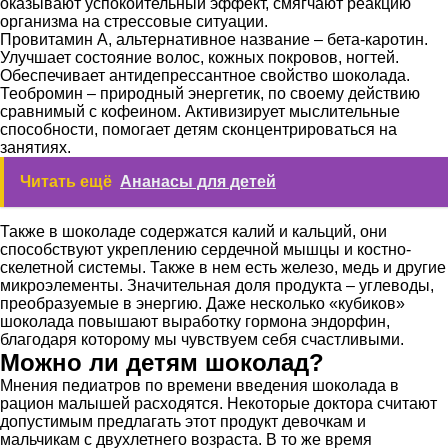
оказывают успокоительный эффект, смягчают реакцию
организма на стрессовые ситуации.
Провитамин А, альтернативное название – бета-каротин.
Улучшает состояние волос, кожных покровов, ногтей.
Обеспечивает антидепрессантное свойство шоколада.
Теобромин – природный энергетик, по своему действию
сравнимый с кофеином. Активизирует мыслительные
способности, помогает детям сконцентрироваться на
занятиях.
Читать ещё
Ананасы для детей
Также в шоколаде содержатся калий и кальций, они
способствуют укреплению сердечной мышцы и костно-
скелетной системы. Также в нем есть железо, медь и другие
микроэлементы. Значительная доля продукта – углеводы,
преобразуемые в энергию. Даже несколько «кубиков»
шоколада повышают выработку гормона эндорфин,
благодаря которому мы чувствуем себя счастливыми.
Можно ли детям шоколад?
Мнения педиатров по времени введения шоколада в
рацион малышей расходятся. Некоторые доктора считают
допустимым предлагать этот продукт девочкам и
мальчикам с двухлетнего возраста. В то же время