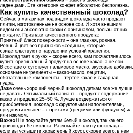
леденцами. Эта категория конфет абсолютно бесполезна.
Как купить качественный шоколад?
Сейчас в магазинах под видом шоколада часто продают
плитки, изготовленные на основе сои. И хотя внешним
видом они абсолютно схожи с оригиналом, пользы от них
не ждите. Признаки качественного продукта:
Приятный блеск поверхности – она гладкая, ровная.
Ровный цвет без признаков «седины», которые
свидетельствуют о нарушении условий хранения.
Шоколад тает в руках – скорее всего, вам посчастливилось
купить оригинальный продукт на основе какао, а не сои.
В составе отсутствует пальмовое масло, вкусовые добавки,
основные ингредиенты – какао-масло, лецитин,
обязательные компоненты – тертое какао и сахарная
пудра.
Даже очень хороший черный шоколад деткам все же лучше
не давать. Оптимальный вариант – продукт с содержание
какао в пределах 25–50 %. Лучше воздержаться от
приобретения шоколада с фруктовыми наполнителями,
предпочтительнее – с орехами (грецкими или фундуком) и/
или изюмом.
Важно!
Не покупайте детям белый шоколад, так как его
производят без молока. Разломайте плитку шоколада –
если вы услышите характерный хруст, скорее всего, в нем