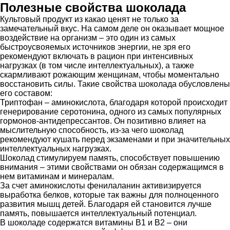
Полезные свойства шоколада
Культовый продукт из какао ценят не только за
замечательный вкус. На самом деле он оказывает мощное
воздействие на организм – это один из самых
быстроусвояемых источников энергии, не зря его
рекомендуют включать в рацион при интенсивных
нагрузках (в том числе интеллектуальных), а также
скармливают рожающим женщинам, чтобы моментально
восстановить силы. Такие свойства шоколада обусловлены
его составом:
Триптофан – аминокислота, благодаря которой происходит
генерирование серотонина, одного из самых популярных
гормонов-антидепрессантов. Он позитивно влияет на
мыслительную способность, из-за чего шоколад
рекомендуют кушать перед экзаменами и при значительных
интеллектуальных нагрузках.
Шоколад стимулируем память, способствует повышению
внимания – этими свойствами он обязан содержащимся в
нем витаминам и минералам.
За счет аминокислоты фенилаланин активизируется
выработка белков, которые так важны для полноценного
развития мышц детей. Благодаря ей становится лучше
память, повышается интеллектуальный потенциал.
В шоколаде содержатся витамины В1 и В2 – они