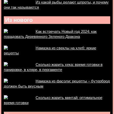
Из какой рыбы делают шпроты, и почему
они так называются
Из нового
Как встречать Новый год 2024: как
порадовать Деревянного Зеленого Дракона
Намазка из свеклы на хлеб: яркие
рецепты
Сколько жарить хека: время готовки в
панировке, в кляре, в пергаменте
Намазка из фасоли: рецепты – бутерброд
должен быть вкусным
Сколько жарить минтай: оптимальное
время готовки