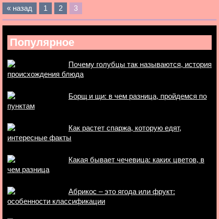
« назад
1
2
3
Популярное
Почему голубцы так называются, история
происхождения блюда
Борщ и щи: в чем разница, пройдемся по
пунктам
Как растет спаржа, которую едят,
интересные факты
Какая бывает чечевица: каких цветов, в
чем разница
Абрикос – это ягода или фрукт:
особенности классификации