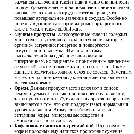
разумном включении такой пищи в меню она приносит
пользу. Уровень холестерина повышается незначительно,
однако это несколько затрудняет отток крови, что
повышает артериальное давление в сосудах. Особенно
полезны в данной категории жирные сорта рыбного
филе и мяса, а также рыбий жир.
Мучные продукты
. Хлебобулочные изделия содержат
много пустых углеводов, из-за поступления которых
организм затрачивает энергию и подвергается
искусственной нагрузке. Именно поэтому
высококалорийная сдоба противопоказана
гипертоникам, но пациентам с пониженным давлением
ее употреблять не только можно, но и полезно. Также
данные продукты вызывают сужение сосудов. Заметным
эффектом для понижения давления известна выпечка с
масляным кремом.
Орехи
. Данный продукт часто включают в список
рекомендуемых блюд как при повышенном давлении,
так и при гипотонии. Суть действия орехов на организм
заключается в том, что они поддерживают нормальный
уровень давления. Этому способствуют многие
витамины, жиры, минеральные вещества и
аминокислоты в их составе.
Кофеиновые напитки и крепкий чай
. Под влиянием
кофе и подобных ему напитков происходит сужение