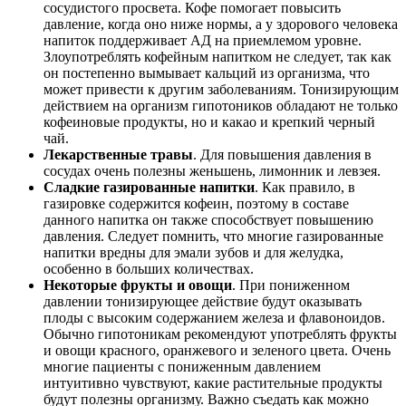
сосудистого просвета. Кофе помогает повысить
давление, когда оно ниже нормы, а у здорового человека
напиток поддерживает АД на приемлемом уровне.
Злоупотреблять кофейным напитком не следует, так как
он постепенно вымывает кальций из организма, что
может привести к другим заболеваниям. Тонизирующим
действием на организм гипотоников обладают не только
кофеиновые продукты, но и какао и крепкий черный
чай.
Лекарственные травы
. Для повышения давления в
сосудах очень полезны женьшень, лимонник и левзея.
Сладкие газированные напитки
. Как правило, в
газировке содержится кофеин, поэтому в составе
данного напитка он также способствует повышению
давления. Следует помнить, что многие газированные
напитки вредны для эмали зубов и для желудка,
особенно в больших количествах.
Некоторые фрукты и овощи
. При пониженном
давлении тонизирующее действие будут оказывать
плоды с высоким содержанием железа и флавоноидов.
Обычно гипотоникам рекомендуют употреблять фрукты
и овощи красного, оранжевого и зеленого цвета. Очень
многие пациенты с пониженным давлением
интуитивно чувствуют, какие растительные продукты
будут полезны организму. Важно съедать как можно