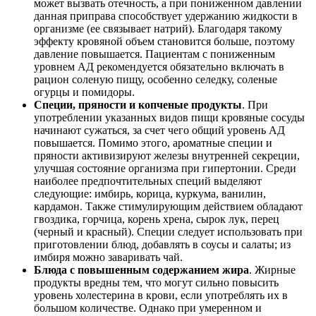
может вызвать отечность, а при пониженном давлении
данная приправа способствует удержанию жидкости в
организме (ее связывает натрий). Благодаря такому
эффекту кровяной объем становится больше, поэтому
давление повышается. Пациентам с пониженным
уровнем АД рекомендуется обязательно включать в
рацион соленую пищу, особенно селедку, соленые
огурцы и помидоры.
Специи, пряности и копченые продукты
. При
употреблении указанных видов пищи кровяные сосуды
начинают сужаться, за счет чего общий уровень АД
повышается. Помимо этого, ароматные специи и
пряности активизируют железы внутренней секреции,
улучшая состояние организма при гипертонии. Среди
наиболее предпочтительных специй выделяют
следующие: имбирь, корица, куркума, ванилин,
кардамон. Также стимулирующим действием обладают
гвоздика, горчица, корень хрена, сырок лук, перец
(черный и красный). Специи следует использовать при
приготовлении блюд, добавлять в соусы и салаты; из
имбиря можно заваривать чай.
Блюда с повышенным содержанием жира
. Жирные
продукты вредны тем, что могут сильно повысить
уровень холестерина в крови, если употреблять их в
большом количестве. Однако при умеренном и