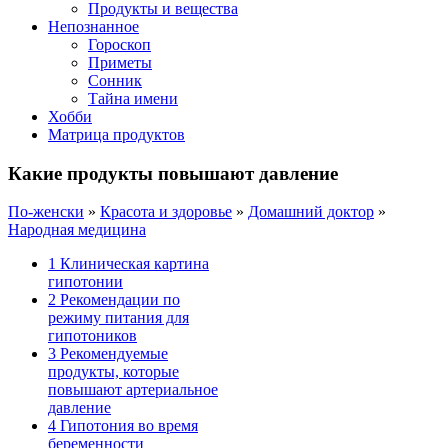
Продукты и вещества
Непознанное
Гороскоп
Приметы
Сонник
Тайна имени
Хобби
Матрица продуктов
Какие продукты повышают давление
По-женски
»
Красота и здоровье
»
Домашний доктор
»
Народная медицина
1
Клиническая картина
гипотонии
2
Рекомендации по
режиму питания для
гипотоников
3
Рекомендуемые
продукты, которые
повышают артериальное
давление
4
Гипотония во время
беременности