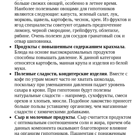
больше свежих овощей, особенно в летнее время.
Наиболее полезными овощами для гипотоников
являются следующие: капуста, зеленый салат, лук,
морковь, щавель, картофель, чеснок, хрен. Из фруктов и
ягод специалисты советуют отдавать предпочтение
лимону, черной смородине, грейпфруту, облепихе,
рябине. Очень полезен для сосудов гранатовый сок и
отвар шиповника.
Продукты с повышенным содержанием крахмала
.
Блюда на основе высококрахмальных продуктов
способны повышать давление. К данной категории
относятся картофель, манная крупа и изделия из белой
муки.
Полезные сладости, кондитерские изделия
. Вместе с
кофе по утрам может часто не хватать шоколада,
поскольку при уменьшении давления падает уровень
сахара в крови. При гипотонии будут полезны
натуральные сладости – например, сухофрукты, смеси
орехов и хлопьев, мюсли. Подобное лакомство принесет
больше пользы уставшему организму, чем магазинные
сладости с химическими добавками.
Сыр и молочные продукты
. Сыр считается продуктом
с оптимальным соотношением соли и жира, причем оба
данных компонента оказывают благотворное влияние
на организм гипотоников. Пациентам с пониженным