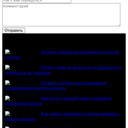
Популярное
Почему завтрак так называется, если он
сегодня
Почему кофе мужского рода: филологи и
лингвисты не дремлют
Почему голубцы так называются,
история происхождения блюда
Как растет черный перец горошком,
интересные факты
Как варить вареники: сколько времени –
смотри таблицу