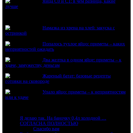
Яйца С0 и С1: в чем разница, какие
лучше
Из нового
Намазка из хрена на хлеб: закуска с
остринкой
Попалось тухлое яйцо: приметы – каких
неприятностей ожидать
Два желтка в одном яйце: приметы – к
удаче, замужеству, деньгам
Жареный батат: базовые рецепты
готовки на сковороде
Упало яйцо: приметы – к неприятностям
или к удаче
Комментарии
:
Я делаю так. На баночку 0,4л холодной …
:
СОГЛАСНА ПОЛНОСТЬЮ
Алиса:
Спасибо вам