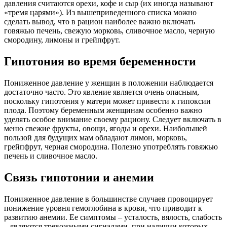
давления считаются орехи, кофе и сыр (их иногда называют
«тремя царями»). Из вышеприведенного списка можно
сделать вывод, что в рацион наиболее важно включать
говяжью печень, свежую морковь, сливочное масло, черную
смородину, лимоны и грейпфрут.
Гипотония во время беременности
Пониженное давление у женщин в положении наблюдается
достаточно часто. Это явление является очень опасным,
поскольку гипотония у матери может привести к гипоксии
плода. Поэтому беременным женщинам особенно важно
уделять особое внимание своему рациону. Следует включать в
меню свежие фрукты, овощи, ягоды и орехи. Наибольшей
пользой для будущих мам обладают лимон, морковь,
грейпфрут, черная смородина. Полезно употреблять говяжью
печень и сливочное масло.
Связь гипотонии и анемии
Пониженное давление в большинстве случаев провоцирует
понижение уровня гемоглобина в крови, что приводит к
развитию анемии. Ее симптомы – усталость, вялость, слабость
– являются тревожными сигналами, при наличии которых