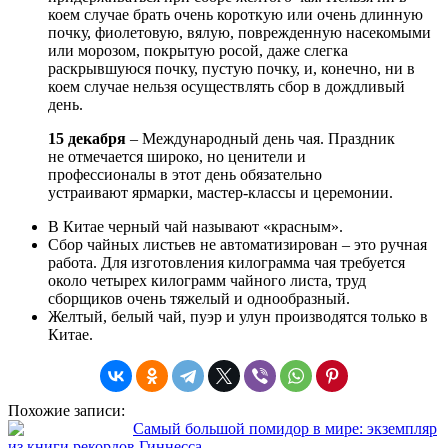
коем случае брать очень короткую или очень длинную
почку, фиолетовую, вялую, поврежденную насекомыми
или морозом, покрытую росой, даже слегка
раскрывшуюся почку, пустую почку, и, конечно, ни в
коем случае нельзя осуществлять сбор в дождливый
день.
15 декабря
– Международный день чая. Праздник
не отмечается широко, но ценители и
профессионалы в этот день обязательно
устраивают ярмарки, мастер-классы и церемонии.
В Китае черный чай называют «красным».
Сбор чайных листьев не автоматизирован – это ручная
работа. Для изготовления килограмма чая требуется
около четырех килограмм чайного листа, труд
сборщиков очень тяжелый и однообразный.
Желтый, белый чай, пуэр и улун производятся только в
Китае.
Похожие записи:
Самый большой помидор в мире: экземпляр
из книги рекордов Гиннесса