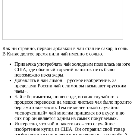
Как ни странно, первой добавкой в чай стал не сахар, а соль.
В Китае долгое время пили чай именно с солью.
Привычка употреблять чай холодным появилась на юге
США, где обычный горячий напиток пить было
невозможно из-за жары.
Добавлять в чай лимон – русское изобретение. За
пределами России чай с лимоном называют «русским
чаем».
Чай с бергамотом, по легенде, возник случайно: в
процессе перевозки на мешки листьев чая было пролито
бергамотовое масло. Тем не менее такой случайно
«испорченный» чай многим пришелся по вкусу, и до
сих пор он является одним из самых покупаемых.
Интересно, что чай в пакетиках – это случайное
изобретение купца из США. Он отправил свой товар
расфасованным по маленьким мешочкам – на пробу. А