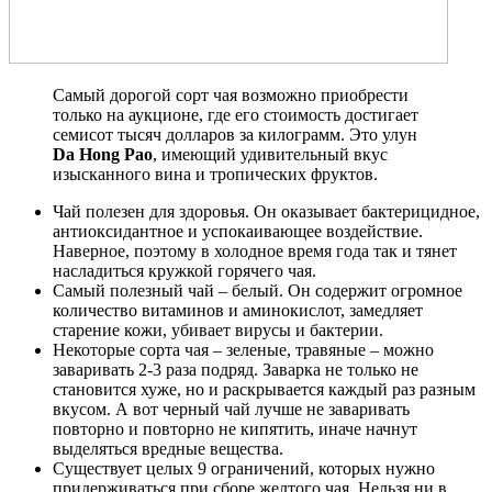
Самый дорогой сорт чая возможно приобрести
только на аукционе, где его стоимость достигает
семисот тысяч долларов за килограмм. Это улун
Da Hong Pao
, имеющий удивительный вкус
изысканного вина и тропических фруктов.
Чай полезен для здоровья. Он оказывает бактерицидное,
антиоксидантное и успокаивающее воздействие.
Наверное, поэтому в холодное время года так и тянет
насладиться кружкой горячего чая.
Самый полезный чай – белый. Он содержит огромное
количество витаминов и аминокислот, замедляет
старение кожи, убивает вирусы и бактерии.
Некоторые сорта чая – зеленые, травяные – можно
заваривать 2-3 раза подряд. Заварка не только не
становится хуже, но и раскрывается каждый раз разным
вкусом. А вот черный чай лучше не заваривать
повторно и повторно не кипятить, иначе начнут
выделяться вредные вещества.
Существует целых 9 ограничений, которых нужно
придерживаться при сборе желтого чая. Нельзя ни в