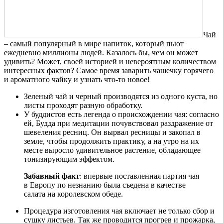
Чай
– самый популярный в мире напиток, который пьют
ежедневно миллионы людей. Казалось бы, чем он может
удивить? Может, своей историей и невероятным количеством
интересных фактов? Самое время заварить чашечку горячего
и ароматного чайку и узнать что-то новое!
Зеленый чай и черный производятся из одного куста, но
листы проходят разную обработку.
У буддистов есть легенда о происхождении чая: согласно
ей, Будда при медитации почувствовал раздражение от
шевеления ресниц. Он вырвал ресницы и закопал в
земле, чтобы продолжить практику, а на утро на их
месте выросло удивительное растение, обладающее
тонизирующим эффектом.
Забавный факт
: впервые поставленная партия чая
в Европу по незнанию была съедена в качестве
салата на королевском обеде.
Процедура изготовления чая включает не только сбор и
сушку листьев. Так же проводится прогрев и прожарка,