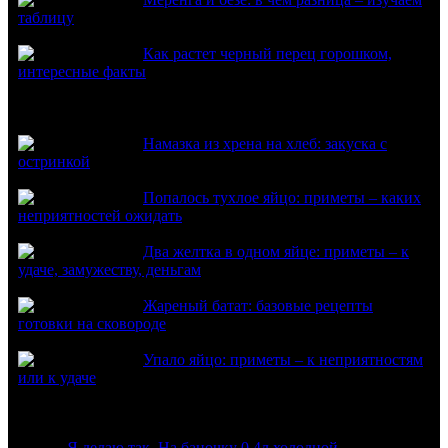
таблицу
Как растет черный перец горошком,
интересные факты
Из нового
Намазка из хрена на хлеб: закуска с
остринкой
Попалось тухлое яйцо: приметы – каких
неприятностей ожидать
Два желтка в одном яйце: приметы – к
удаче, замужеству, деньгам
Жареный батат: базовые рецепты
готовки на сковороде
Упало яйцо: приметы – к неприятностям
или к удаче
Комментарии
:
Я делаю так. На баночку 0,4л холодной …