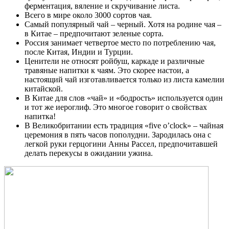
ферментация, вяление и скручивание листа.
Всего в мире около 3000 сортов чая.
Самый популярный чай – черный. Хотя на родине чая –
в Китае – предпочитают зеленые сорта.
Россия занимает четвертое место по потреблению чая,
после Китая, Индии и Турции.
Ценители не относят ройбуш, каркаде и различные
травяные напитки к чаям. Это скорее настои, а
настоящий чай изготавливается только из листа камелии
китайской.
В Китае для слов «чай» и «бодрость» используется один
и тот же иероглиф. Это многое говорит о свойствах
напитка!
В Великобритании есть традиция «five o’clock» – чайная
церемония в пять часов пополудни. Зародилась она с
легкой руки герцогини Анны Рассел, предпочитавшей
делать перекусы в ожидании ужина.