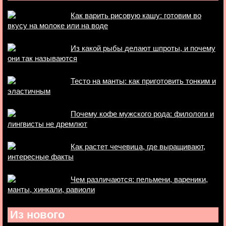
Как варить рисовую кашу: готовим во
вкусу на молоке или на воде
Из какой рыбы делают шпроты, и почему
они так называются
Тесто на манты: как приготовить тонким и
эластичным
Почему кофе мужского рода: филологи и
лингвисты не дремлют
Как растет чечевица, где выращивают,
интересные факты
Чем различаются: пельмени, вареники,
манты, хинкали, равиоли
Из нового