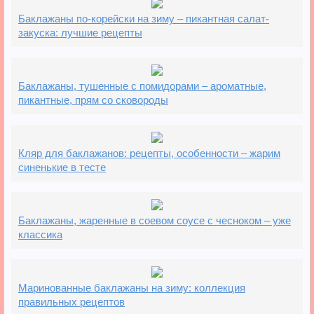
Баклажаны по-корейски на зиму – пикантная салат-
закуска: лучшие рецепты
Баклажаны, тушенные с помидорами – ароматные,
пикантные, прям со сковороды
Кляр для баклажанов: рецепты, особенности – жарим
синенькие в тесте
Баклажаны, жаренные в соевом соусе с чесноком – уже
классика
Маринованные баклажаны на зиму: коллекция
правильных рецептов