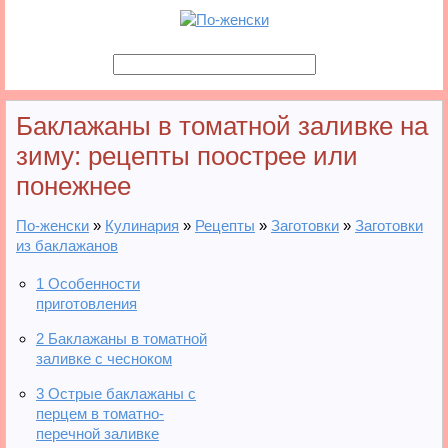
Баклажаны в томатной заливке на
зиму: рецепты поострее или
понежнее
По-женски
»
Кулинария
»
Рецепты
»
Заготовки
»
Заготовки
из баклажанов
1
Особенности
приготовления
2
Баклажаны в томатной
заливке с чесноком
3
Острые баклажаны с
перцем в томатно-
перечной заливке