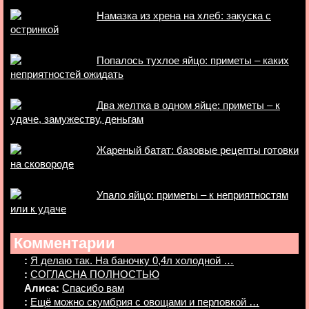
Намазка из хрена на хлеб: закуска с
остринкой
Попалось тухлое яйцо: приметы – каких
неприятностей ожидать
Два желтка в одном яйце: приметы – к
удаче, замужеству, деньгам
Жареный батат: базовые рецепты готовки
на сковороде
Упало яйцо: приметы – к неприятностям
или к удаче
Комментарии
:
Я делаю так. На баночку 0,4л холодной …
:
СОГЛАСНА ПОЛНОСТЬЮ
Алиса:
Спасибо вам
:
Ещё можно скумбрия с овощами и перловкой …