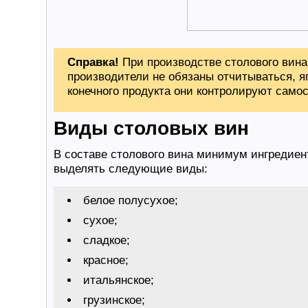
Справка!
При производстве столового вина
производители не обязаны отчитываться, яг
конечного продукта они контролируют самос
Виды столовых вин
В составе столового вина минимум ингредиен
выделять следующие виды:
белое полусухое;
сухое;
сладкое;
красное;
итальянское;
грузинское;