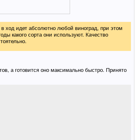
 в ход идет абсолютно любой виноград, при этом
оды какого сорта они используют. Качество
тоятельно.
тов, а готовится оно максимально быстро. Принято