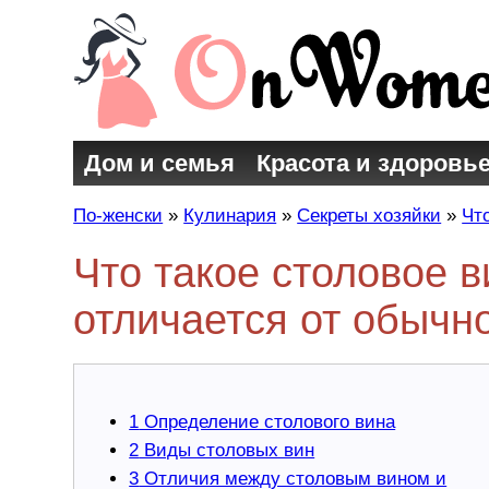
Дом и семья
Красота и здоровь
По-женски
»
Кулинария
»
Секреты хозяйки
»
Чт
Что такое столовое в
отличается от обычн
1
Определение столового вина
2
Виды столовых вин
3
Отличия между столовым вином и