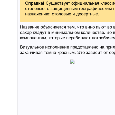
Справка!
Существует официальная классиф
столовые; с защищенным географическим п
назначению: столовые и десертные.
Название объясняется тем, что вино пьют во 
сахар кладут в минимальном количестве. Во 
компонентам, которые перебивают потребляе
Визуальное исполнение представлено на прил
заканчивая темно-красным. Это зависит от со