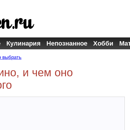
е
Кулинария
Непознанное
Хобби
Ма
о выбрать
ино, и чем оно
ого