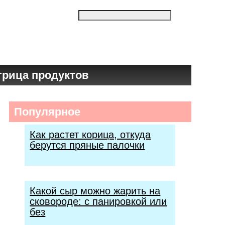
трица продуктов
Популярное
Как растет корица, откуда
берутся пряные палочки
Какой сыр можно жарить на
сковороде: с панировкой или
без