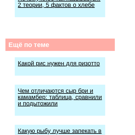
2 теории, 5 фактов о хлебе
Ещё по теме
Какой рис нужен для ризотто
Чем отличаются сыр бри и
камамбер: таблица, сравнили
и подытожили
Какую рыбу лучше запекать в