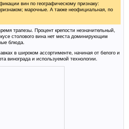
икации вин по географическому признаку:
ризнаком; марочные. А также неофициальная, по
время трапезы. Процент крепости незначительный,
вкусе столового вина нет места доминирующим
мые блюда.
авках в широком ассортименте, начиная от белого и
рта винограда и используемой технологии.