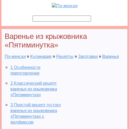
Варенье из крыжовника
«Пятиминутка»
По-женски
»
Кулинария
»
Рецепты
»
Заготовки
»
Варенья
1
Особенности
приготовления
2
Классический рецепт
варенья из крыжовника
«Пятиминутка»
3
Простой рецепт густого
варенья из крыжовника
«Пятиминутка» с
желфиксом