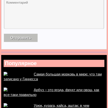
Популярное
Самая большая морковь в мире: что там
записано у Гиннесса
Арбуз – это ягода, фрукт или овощ, как
все-таки правильно
Урюк, курага, кайса, аштак: в чем