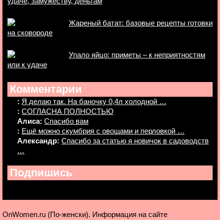
удаче, замужеству, деньгам
Жареный батат: базовые рецепты готовки
на сковороде
Упало яйцо: приметы – к неприятностям
или к удаче
Комментарии
:
Я делаю так. На баночку 0,4л холодной …
:
СОГЛАСНА ПОЛНОСТЬЮ
Алиса:
Спасибо вам
:
Ещё можно скумбрия с овощами и перловкой …
Александр:
Спасибо за статью я новичок в садоводств
…
Подпишись
OnWomen.ru (По-женски). Информация на сайте