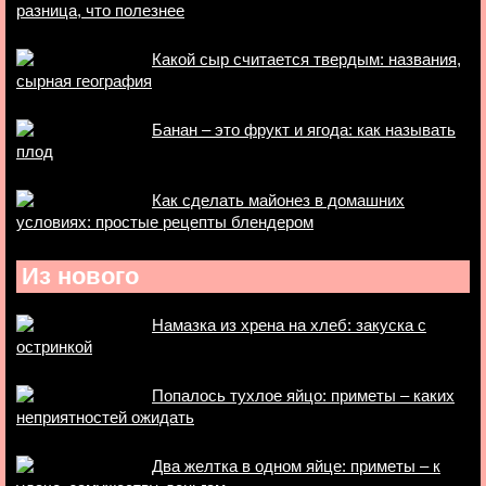
разница, что полезнее
Какой сыр считается твердым: названия,
сырная география
Банан – это фрукт и ягода: как называть
плод
Как сделать майонез в домашних
условиях: простые рецепты блендером
Из нового
Намазка из хрена на хлеб: закуска с
остринкой
Попалось тухлое яйцо: приметы – каких
неприятностей ожидать
Два желтка в одном яйце: приметы – к