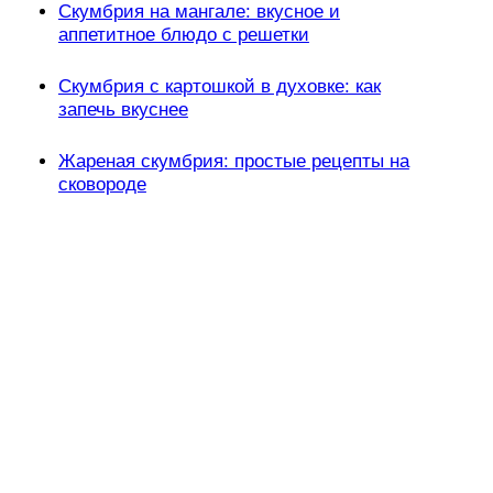
Скумбрия на мангале: вкусное и
аппетитное блюдо с решетки
Скумбрия с картошкой в духовке: как
запечь вкуснее
Жареная скумбрия: простые рецепты на
сковороде