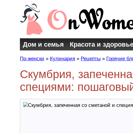
Дом и семья
Красота и здоровь
По-женски
»
Кулинария
»
Рецепты
»
Горячие б
Скумбрия, запеченна
специями: пошаговый