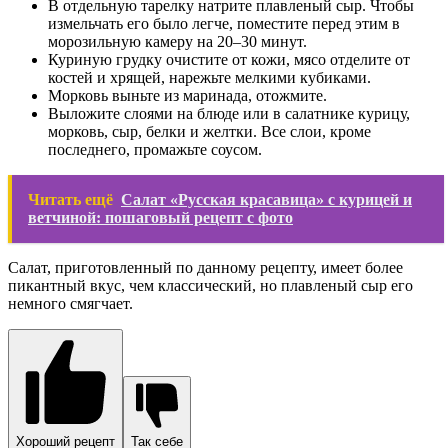
В отдельную тарелку натрите плавленый сыр. Чтобы
измельчать его было легче, поместите перед этим в
морозильную камеру на 20–30 минут.
Куриную грудку очистите от кожи, мясо отделите от
костей и хрящей, нарежьте мелкими кубиками.
Морковь выньте из маринада, отожмите.
Выложите слоями на блюде или в салатнике курицу,
морковь, сыр, белки и желтки. Все слои, кроме
последнего, промажьте соусом.
Читать ещё
Салат «Русская красавица» с курицей и
ветчиной: пошаговый рецепт с фото
Салат, приготовленный по данному рецепту, имеет более
пикантный вкус, чем классический, но плавленый сыр его
немного смягчает.
Хороший рецепт
Так себе