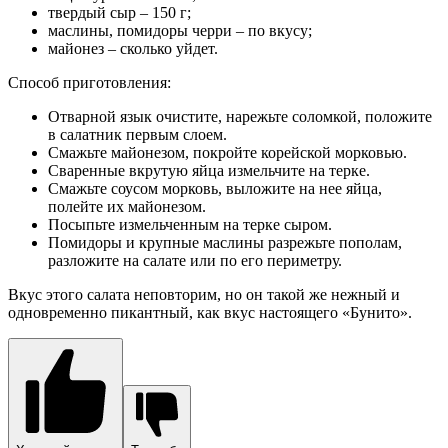
твердый сыр – 150 г;
маслины, помидоры черри – по вкусу;
майонез – сколько уйдет.
Способ приготовления:
Отварной язык очистите, нарежьте соломкой, положите
в салатник первым слоем.
Смажьте майонезом, покройте корейской морковью.
Сваренные вкрутую яйца измельчите на терке.
Смажьте соусом морковь, выложите на нее яйца,
полейте их майонезом.
Посыпьте измельченным на терке сыром.
Помидоры и крупные маслины разрежьте пополам,
разложите на салате или по его периметру.
Вкус этого салата неповторим, но он такой же нежный и
одновременно пикантный, как вкус настоящего «Бунито».