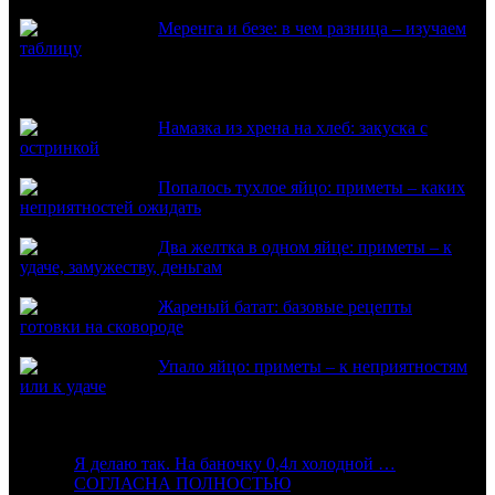
Меренга и безе: в чем разница – изучаем
таблицу
Из нового
Намазка из хрена на хлеб: закуска с
остринкой
Попалось тухлое яйцо: приметы – каких
неприятностей ожидать
Два желтка в одном яйце: приметы – к
удаче, замужеству, деньгам
Жареный батат: базовые рецепты
готовки на сковороде
Упало яйцо: приметы – к неприятностям
или к удаче
Комментарии
:
Я делаю так. На баночку 0,4л холодной …
:
СОГЛАСНА ПОЛНОСТЬЮ