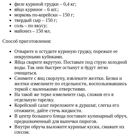
филе куриной грудки – 0,4 кг;
яйцо куриное – 6 шт.;
морковь по-корейски – 150 г;
твердый сыр – 150 г;
соль – по вкусу;
майонез – 150 мл.
Способ приготовления:
Отварите и остудите куриную грудку, порежьте ее
некрупными кубиками.
Яйца сварите вкрутую. Поставьте под струю холодной
воды. Так они быстрее остынут и будут легко
очищаться.
Снимите с яиц скорлупу, извлеките желтки. Белки и
желтки измельчите по отдельности, воспользовавшись
теркой с маленькими отверстиями.
На такой же терке измельчите сыр, сложив его в
отдельную тарелку.
Корейский салат переложите в дуршлаг, слегка его
отожмите, дайте стечь жидкости.
В центр большого блюда поставьте кулинарный обруч,
предназначенный для выпечки пирогов.
Внутри обруча выложите куриные куски, смажьте их
соусом.