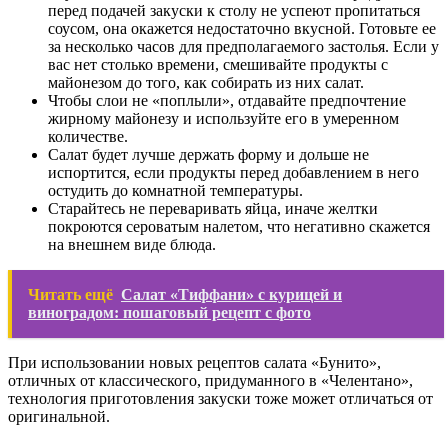
перед подачей закуски к столу не успеют пропитаться
соусом, она окажется недостаточно вкусной. Готовьте ее
за несколько часов для предполагаемого застолья. Если у
вас нет столько времени, смешивайте продукты с
майонезом до того, как собирать из них салат.
Чтобы слои не «поплыли», отдавайте предпочтение
жирному майонезу и используйте его в умеренном
количестве.
Салат будет лучше держать форму и дольше не
испортится, если продукты перед добавлением в него
остудить до комнатной температуры.
Старайтесь не переваривать яйца, иначе желтки
покроются сероватым налетом, что негативно скажется
на внешнем виде блюда.
Читать ещё
Салат «Тиффани» с курицей и
виноградом: пошаговый рецепт с фото
При использовании новых рецептов салата «Бунито»,
отличных от классического, придуманного в «Челентано»,
технология приготовления закуски тоже может отличаться от
оригинальной.