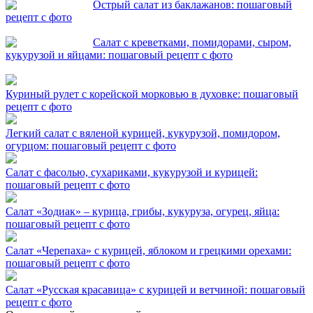
Острый салат из баклажанов: пошаговый
рецепт с фото
Салат с креветками, помидорами, сыром,
кукурузой и яйцами: пошаговый рецепт с фото
Куриный рулет с корейской морковью в духовке: пошаговый
рецепт с фото
Легкий салат с вяленой курицей, кукурузой, помидором,
огурцом: пошаговый рецепт с фото
Салат с фасолью, сухариками, кукурузой и курицей:
пошаговый рецепт с фото
Салат «Зодиак» – курица, грибы, кукуруза, огурец, яйца:
пошаговый рецепт с фото
Салат «Черепаха» с курицей, яблоком и грецкими орехами:
пошаговый рецепт с фото
Салат «Русская красавица» с курицей и ветчиной: пошаговый
рецепт с фото