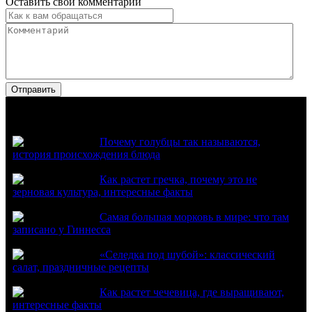
Оставить свой комментарий
Популярное
Почему голубцы так называются,
история происхождения блюда
Как растет гречка, почему это не
зерновая культура, интересные факты
Самая большая морковь в мире: что там
записано у Гиннесса
«Селедка под шубой»: классический
салат, праздничные рецепты
Как растет чечевица, где выращивают,
интересные факты