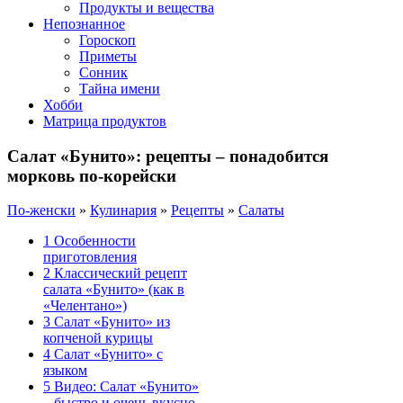
Продукты и вещества
Непознанное
Гороскоп
Приметы
Сонник
Тайна имени
Хобби
Матрица продуктов
Салат «Бунито»: рецепты – понадобится
морковь по-корейски
По-женски
»
Кулинария
»
Рецепты
»
Салаты
1
Особенности
приготовления
2
Классический рецепт
салата «Бунито» (как в
«Челентано»)
3
Салат «Бунито» из
копченой курицы
4
Салат «Бунито» с
языком
5
Видео: Салат «Бунито»
– быстро и очень вкусно