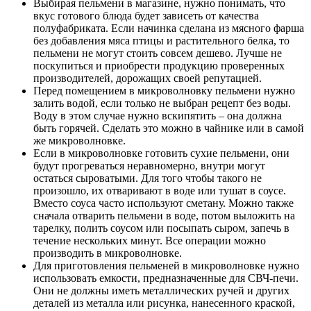
Выбирая пельмени в магазине, нужно понимать, что
вкус готового блюда будет зависеть от качества
полуфабриката. Если начинка сделана из мясного фарша
без добавления мяса птицы и растительного белка, то
пельмени не могут стоить совсем дешево. Лучше не
поскупиться и приобрести продукцию проверенных
производителей, дорожащих своей репутацией.
Перед помещением в микроволновку пельмени нужно
залить водой, если только не выбран рецепт без воды.
Воду в этом случае нужно вскипятить – она должна
быть горячей. Сделать это можно в чайнике или в самой
же микроволновке.
Если в микроволновке готовить сухие пельмени, они
будут прогреваться неравномерно, внутри могут
остаться сыроватыми. Для того чтобы такого не
произошло, их отваривают в воде или тушат в соусе.
Вместо соуса часто используют сметану. Можно также
сначала отварить пельмени в воде, потом выложить на
тарелку, полить соусом или посыпать сыром, запечь в
течение нескольких минут. Все операции можно
производить в микроволновке.
Для приготовления пельменей в микроволновке нужно
использовать емкости, предназначенные для СВЧ-печи.
Они не должны иметь металлических ручей и других
деталей из металла или рисунка, нанесенного краской,