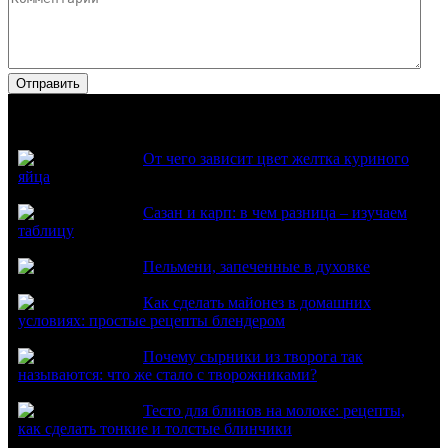
Популярное
От чего зависит цвет желтка куриного
яйца
Сазан и карп: в чем разница – изучаем
таблицу
Пельмени, запеченные в духовке
Как сделать майонез в домашних
условиях: простые рецепты блендером
Почему сырники из творога так
называются: что же стало с творожниками?
Тесто для блинов на молоке: рецепты,
как сделать тонкие и толстые блинчики