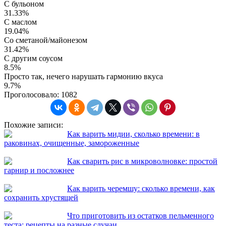
С бульоном
31.33%
С маслом
19.04%
Со сметаной/майонезом
31.42%
С другим соусом
8.5%
Просто так, нечего нарушать гармонию вкуса
9.7%
Проголосовало:
1082
Похожие записи:
Как варить мидии, сколько времени: в
раковинах, очищенные, замороженные
Как сварить рис в микроволновке: простой
гарнир и посложнее
Как варить черемшу: сколько времени, как
сохранить хрустящей
Что приготовить из остатков пельменного
теста: рецепты на разные случаи