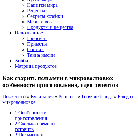
Напитки мира
Рецепты
Секреты хозяйки
Меры и веса
Продукты и вещества
Непознанное
Гороскоп
Приметы
Сонник
Тайна имени
Хобби
Матрица продуктов
Как сварить пельмени в микроволновке:
особенности приготовления, идеи рецептов
По-женски
»
Кулинария
»
Рецепты
»
Горячие блюда
»
Блюда в
микроволновке
1
Особенности
приготовления
2
Сколько времени
готовить
3
Пельмени в