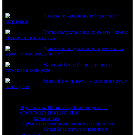
Из нового
Намазка из хрена на хлеб: закуска с
остринкой
Попалось тухлое яйцо: приметы – каких
неприятностей ожидать
Два желтка в одном яйце: приметы – к
удаче, замужеству, деньгам
Жареный батат: базовые рецепты
готовки на сковороде
Упало яйцо: приметы – к неприятностям
или к удаче
Комментарии
:
Я делаю так. На баночку 0,4л холодной …
:
СОГЛАСНА ПОЛНОСТЬЮ
Алиса:
Спасибо вам
:
Ещё можно скумбрия с овощами и перловкой …
Александр:
Спасибо за статью я новичок в
садоводств …